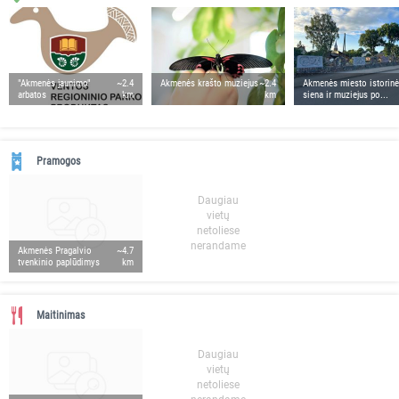
"Akmenės jaunimo"
~2.4
Akmenės krašto muziejus
~2.4
Akmenės miesto istorinė
arbatos
km
km
siena ir muziejus po...
Pramogos
Daugiau
vietų
netoliese
nerandame
Akmenės Pragalvio
~4.7
tvenkinio paplūdimys
km
Maitinimas
Daugiau
vietų
netoliese