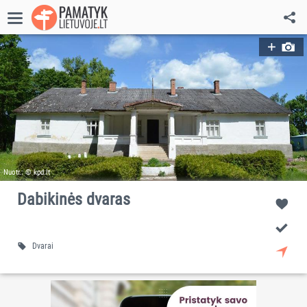
Nuotr.: © kpd.lt
Dabikinės dvaras
Dvarai