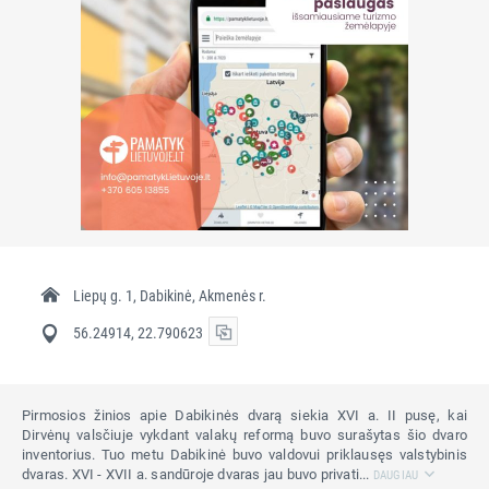
Liepų g. 1, Dabikinė, Akmenės r.
56.24914, 22.790623
Pirmosios žinios apie Dabikinės dvarą siekia XVI a. II pusę, kai
Dirvėnų valsčiuje vykdant valakų reformą buvo surašytas šio dvaro
inventorius. Tuo metu Dabikinė buvo valdovui priklausęs valstybinis
dvaras. XVI - XVII a. sandūroje dvaras jau buvo privati...
DAUGIAU