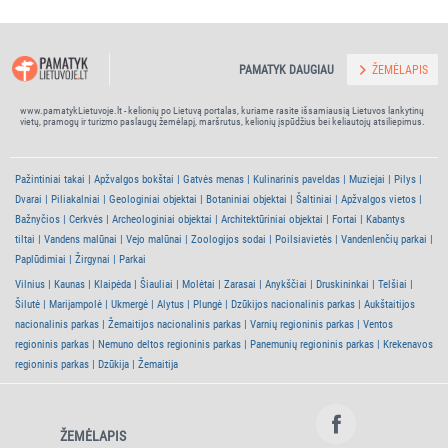
PAMATYK DAUGIAU
ŽEMĖLAPIS
www.pamatykLietuvoje.lt - kelionių po Lietuvą portalas, kuriame rasite išsamiausią Lietuvos lankytinų
vietų, pramogų ir turizmo paslaugų žemėlapį, maršrutus, kelionių įspūdžius bei keliautojų atsiliepimus.
Pažintiniai takai
Apžvalgos bokštai
Gatvės menas
Kulinarinis paveldas
Muziejai
Pilys
Dvarai
Piliakalniai
Geologiniai objektai
Botaniniai objektai
Šaltiniai
Apžvalgos vietos
Bažnyčios
Cerkvės
Archeologiniai objektai
Architektūriniai objektai
Fortai
Kabantys
tiltai
Vandens malūnai
Vejo malūnai
Zoologijos sodai
Poilsiavietės
Vandenlenčių parkai
Paplūdimiai
Žirgynai
Parkai
Vilnius
Kaunas
Klaipėda
Šiauliai
Molėtai
Zarasai
Anykščiai
Druskininkai
Telšiai
Šilutė
Marijampolė
Ukmergė
Alytus
Plungė
Dzūkijos nacionalinis parkas
Aukštaitijos
nacionalinis parkas
Žemaitijos nacionalinis parkas
Varnių regioninis parkas
Ventos
regioninis parkas
Nemuno deltos regioninis parkas
Panemunių regioninis parkas
Krekenavos
regioninis parkas
Dzūkija
Žemaitija
ŽEMĖLAPIS