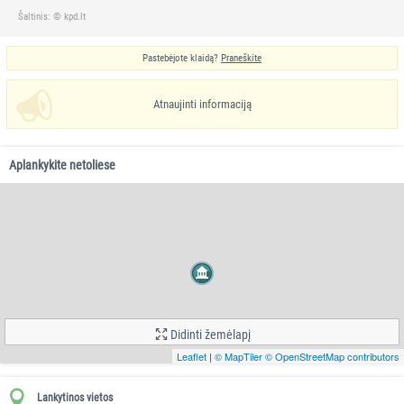
Šaltinis: © kpd.lt
Pastebėjote klaidą?
Praneškite
Atnaujinti informaciją
Aplankykite netoliese
Didinti žemėlapį
Leaflet
|
© MapTiler
© OpenStreetMap contributors
Lankytinos vietos