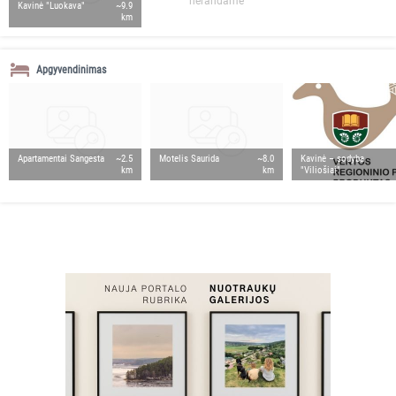
nerandame
Kavinė "Luokava"
~9.9
km
Apgyvendinimas
Apartamentai Sangesta
~2.5
Motelis Saurida
~8.0
Kavinė – sodyba
km
km
"Viliošiai"