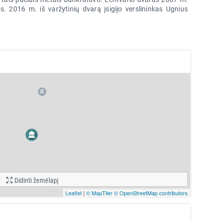
. 2016 m. iš varžytinių dvarą įsigijo verslininkas Ugnius
Didinti žemėlapį
Leaflet
|
© MapTiler
© OpenStreetMap contributors