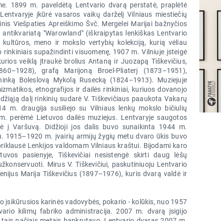
me. 1899 m. paveldėtą Lentvario dvarą perstatė, praplėtė
Lentvaryje įkūrė vasaros vaikų darželį Vilniaus miestiečių
is Viešpaties Apreiškimo Švč. Mergelei Marijai bažnyčios
antikvariatą "Warowland" (iškraipytas lenkiškas Lentvario
ultūros, meno ir mokslo vertybių kolekciją, kurią vėliau
rinkiniais supažindinti visuomenę, 1907 m. Vilniuje įsteigė
urios veiklą įtraukė brolius Antaną ir Juozapą Tiškevičius,
860–1928), grafą Marijoną Broel-Pliaterį (1873–1951),
lininką Boleslovą Mykolą Rusecką (1824–1913). Muziejuje
matikos, etnografijos ir dailės rinkiniai, kuriuos dovanojo
Didžiąją dalį rinkinių sudarė V. Tiškevičiaus paaukota Vakarų
 m. draugija susiliejo su Vilniaus lenkų mokslo bičiulių
 m. perėmė Lietuvos dailės muziejus. Lentvaryje saugotos
ežė į Varšuvą. Didžioji jos dalis buvo sunaikinta 1944 m.
u. 1915–1920 m. įvairių armijų žygių metu dvaro ūkis buvo
riklausė Lenkijos valdomam Vilniaus kraštui. Bijodami karo
tuvos pasienyje, Tiškevičiai nesistengė skirti daug lėšų
žkonservuoti. Mirus V. Tiškevičiui, paskutiniuoju Lentvario
nijus Marija Tiškevičius (1897–1976), kuris dvarą valdė ir
 įsikūrusios karinės vadovybės, pokario - kolūkis, nuo 1957
rio kilimų fabriko administracija. 2007 m. dvarą įsigijo
is tais pačiais metais bankrutavo. Lentvario dvaras 2007 m.