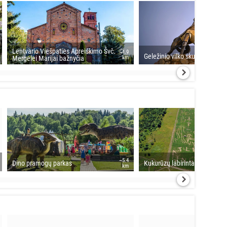
Lentvario Viešpaties Apreiškimo Švč.
~1.9
Geležinio vilko skulptūra
Mergelei Marijai bažnyčia
km
~5.4
Dino pramogų parkas
Kukurūzų labirintas
km