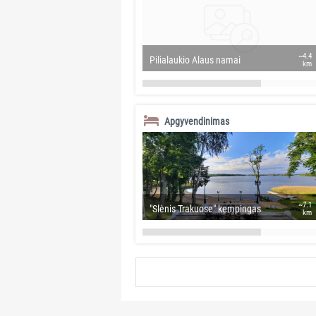
~4.4
Pilialaukio Alaus namai
km
Apgyvendinimas
~7.1
"Slėnis Trakuose" kempingas
km