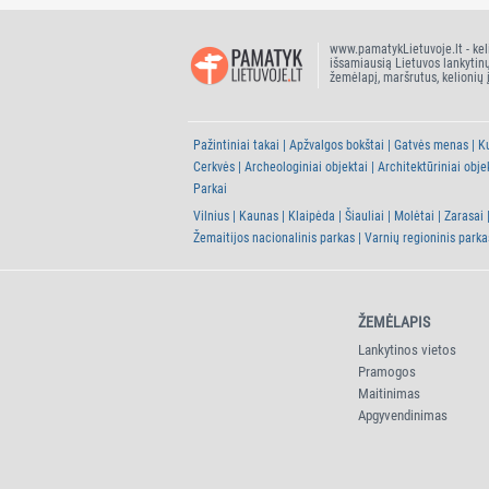
www.pamatykLietuvoje.lt - kel
išsamiausią Lietuvos lankytin
žemėlapį, maršrutus, kelionių 
Pažintiniai takai
Apžvalgos bokštai
Gatvės menas
Ku
Cerkvės
Archeologiniai objektai
Architektūriniai obje
Parkai
Vilnius
Kaunas
Klaipėda
Šiauliai
Molėtai
Zarasai
Žemaitijos nacionalinis parkas
Varnių regioninis parka
ŽEMĖLAPIS
Lankytinos vietos
Pramogos
Maitinimas
Apgyvendinimas