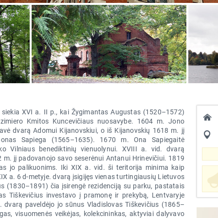
ą siekia XVI a. II p., kai Žygimantas Augustas (1520–1572)
Kazimiero Kmitos Kuncevičiaus nuosavybe. 1604 m. Jono
ė dvarą Adomui Kijanovskiui, o iš Kijanovskių 1618 m. jį
teponas Sapiega (1565–1635). 1670 m. Ona Sapiegaitė
o Vilniaus benediktinių vienuolynui. XVIII a. vid. dvarą
2 m. jį padovanojo savo seserėnui Antanui Hrinevičiui. 1819
 jo palikuonims. Iki XIX a. vid. ši teritorija minima kaip
 a. 6 d-metyje. dvarą įsigijęs vienas turtingiausių Lietuvos
s (1830–1891) čia įsirengė rezidenciją su parku, pastatais
as Tiškevičius investavo į pramonę ir prekybą, Lentvaryje
m. dvarą paveldėjo jo sūnus Vladislovas Tiškevičius (1865–
gas, visuomenės veikėjas, kolekcininkas, aktyviai dalyvavo