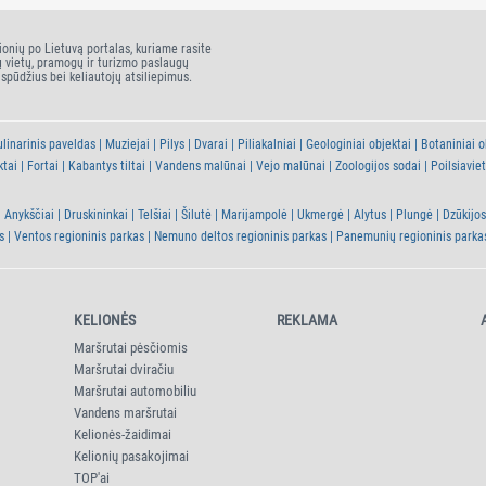
ionių po Lietuvą portalas, kuriame rasite
ų vietų, pramogų ir turizmo paslaugų
įspūdžius bei keliautojų atsiliepimus.
linarinis paveldas
Muziejai
Pilys
Dvarai
Piliakalniai
Geologiniai objektai
Botaniniai o
ktai
Fortai
Kabantys tiltai
Vandens malūnai
Vejo malūnai
Zoologijos sodai
Poilsiavie
Anykščiai
Druskininkai
Telšiai
Šilutė
Marijampolė
Ukmergė
Alytus
Plungė
Dzūkijos
s
Ventos regioninis parkas
Nemuno deltos regioninis parkas
Panemunių regioninis parka
KELIONĖS
REKLAMA
Maršrutai pėsčiomis
Maršrutai dviračiu
Maršrutai automobiliu
Vandens maršrutai
Kelionės-žaidimai
Kelionių pasakojimai
TOP'ai