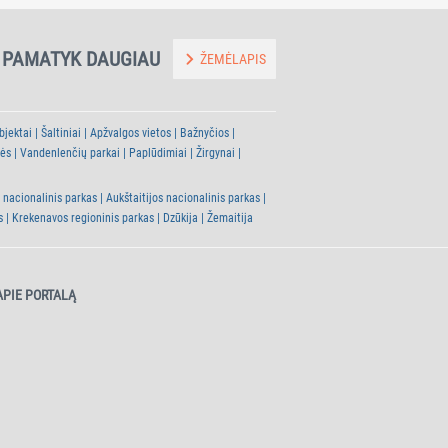
PAMATYK DAUGIAU
ŽEMĖLAPIS
bjektai
Šaltiniai
Apžvalgos vietos
Bažnyčios
tės
Vandenlenčių parkai
Paplūdimiai
Žirgynai
 nacionalinis parkas
Aukštaitijos nacionalinis parkas
s
Krekenavos regioninis parkas
Dzūkija
Žemaitija
APIE PORTALĄ