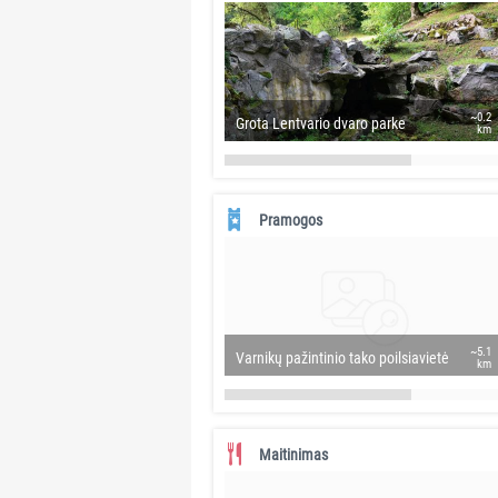
~0.2
Grota Lentvario dvaro parke
km
Pramogos
~5.1
Varnikų pažintinio tako poilsiavietė
km
Maitinimas