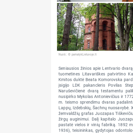
Nuotr.: © pamatykLietuvoje.lt
Seniausios žinios apie Lentvario dvar
tuometines Litavariškes patvirtino 
Kmitos duktė Beata Komorovska pardav
įsigijo LDK pakancleris Povilas S
Naruševičienė dvarą testamentu palik
nusipirko Mykolas Antonievičius ir 177
m. teismo sprendimu dvaras padalintas
Lappų, Izdebskių, Šachnų nuosavybė. XIX
žemvaldžių grafas Juozapas Tiškevičiu
žirgų auginimui. Dalį kapitalo Juozap
pastatė vielos ir vinių fabriką. 1892 
1936), teisininkas, gydytojas odontolo