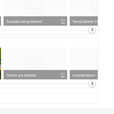
~5.3
"Karališka Senoji Kibininė"
"Senoji kibininė Trakų Vokėje"
km
~3.1
Tvirtove prie Didziulio
Lescinski Manor
km