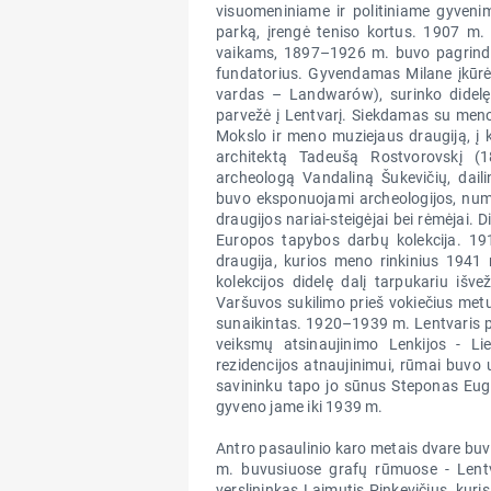
visuomeniniame ir politiniame gyveni
parką, įrengė teniso kortus. 1907 m. 
vaikams, 1897–1926 m. buvo pagrindin
fundatorius. Gyvendamas Milane įkūrė 
vardas – Landwarów), surinko didelę k
parvežė į Lentvarį. Siekdamas su meno 
Mokslo ir meno muziejaus draugiją, į k
architektą Tadeušą Rostvorovskį (1
archeologą Vandaliną Šukevičių, dai
buvo eksponuojami archeologijos, numiz
draugijos nariai-steigėjai bei rėmėjai. 
Europos tapybos darbų kolekcija. 1914
draugija, kurios meno rinkinius 1941
kolekcijos didelę dalį tarpukariu išv
Varšuvos sukilimo prieš vokiečius met
sunaikintas. 1920–1939 m. Lentvaris p
veiksmų atsinaujinimo Lenkijos - Lie
rezidencijos atnaujinimui, rūmai buvo u
savininku tapo jo sūnus Steponas Euge
gyveno jame iki 1939 m.
Antro pasaulinio karo metais dvare buvo
m. buvusiuose grafų rūmuose - Lentva
verslininkas Laimutis Pinkevičius, kur