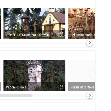
~2.7
Lekėčių Šv. Kazimiero bažnyčia
Čekauskų etnografijos muzie
km
~7.1
Pagonijos uola
Poilsiavietė "Nerauk rūtų"
km