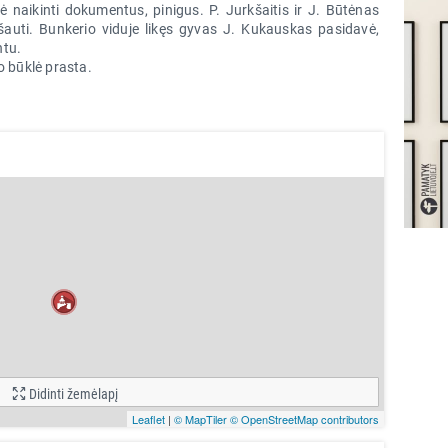
ė naikinti dokumentus, pinigus. P. Jurkšaitis ir J. Būtėnas
šauti. Bunkerio viduje likęs gyvas J. Kukauskas pasidavė,
ntu.
o būklė prasta.
Didinti žemėlapį
Leaflet
|
© MapTiler
© OpenStreetMap contributors