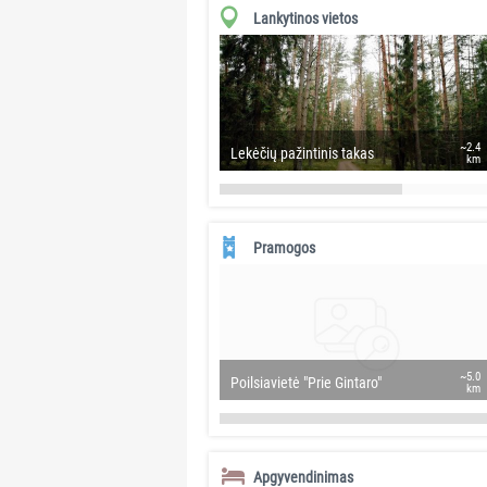
Lankytinos vietos
~2.4
Lekėčių pažintinis takas
km
Pramogos
~5.0
Poilsiavietė "Prie Gintaro"
km
Apgyvendinimas