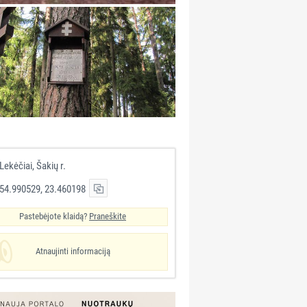
Lekėčiai, Šakių r.
54.990529, 23.460198
Pastebėjote klaidą?
Praneškite
Atnaujinti informaciją