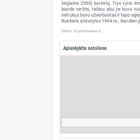
teigiama 2500) kareivių. Trys vyrai ėm
bandė veržtis, tačiau abu jie buvo nu
netrukus buvo užverbuotas ir tapo age
Bunkeris atstatytas 1994 m., šiandien j
Šaltinis: © partizanutakais.lt
Aplankykite netoliese