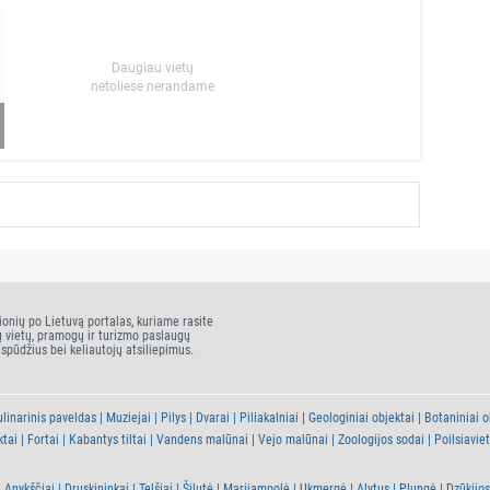
Daugiau vietų
netoliese nerandame
ionių po Lietuvą portalas, kuriame rasite
ų vietų, pramogų ir turizmo paslaugų
įspūdžius bei keliautojų atsiliepimus.
linarinis paveldas
Muziejai
Pilys
Dvarai
Piliakalniai
Geologiniai objektai
Botaniniai o
ktai
Fortai
Kabantys tiltai
Vandens malūnai
Vejo malūnai
Zoologijos sodai
Poilsiavie
Anykščiai
Druskininkai
Telšiai
Šilutė
Marijampolė
Ukmergė
Alytus
Plungė
Dzūkijos