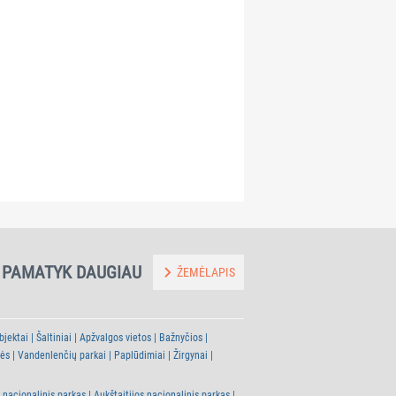
PAMATYK DAUGIAU
ŽEMĖLAPIS
bjektai
Šaltiniai
Apžvalgos vietos
Bažnyčios
tės
Vandenlenčių parkai
Paplūdimiai
Žirgynai
 nacionalinis parkas
Aukštaitijos nacionalinis parkas