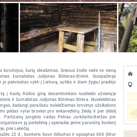
s kovotojus, kurių idealizmas, šviesus žodis vedė ve vieną
omas žurnalistas Julijonas Būtėnas-Strėvė. Susipažinęs
o pakviestas vykti į Lietuvą, sutiko ir šiam žygiui pradėjo
ą į Kazlų Rūdos girią desantininkais nusileido užsienyje
enis ir žurnalistas Julijonas Būtėnas-Strėva. Nusileidimas
ngas, kadangi parašiutu nuleidžiamas krovinys užsikabino
i pėdas vyrai brovėsi pro enkavedistų žiedą ir per didelį
. Partizanų junginio vadas Petras Jurkšaitis-Beržas per
organizavo jų perkėlimą į specialiai jiems paruoštą bunkerį
je, prie Lekėčių.
gužės 22 d., bunkeris buvo išduotas ir apsuptas 600 (kitur