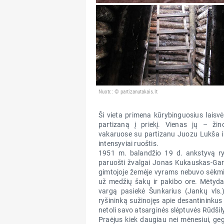
Nuotr.: © partizanutakais.lt
Ši vieta primena kūrybinguosius laisvė
partizaną į priekį. Vienas jų – žin
vakaruose su partizanu Juozu Lukša ir j
intensyviai ruoštis.
1951 m. balandžio 19 d. ankstyvą ryt
paruošti žvalgai Jonas Kukauskas-Gard
gimtojoje žemėje vyrams nebuvo sėkmi
už medžių šakų ir pakibo ore. Mėtydam
vargą pasiekė Šunkarius (Jankų vls.)
ryšininką sužinojęs apie desantininkus 
netoli savo atsarginės slėptuvės Rūdšily
Praėjus kiek daugiau nei mėnesiui, ge