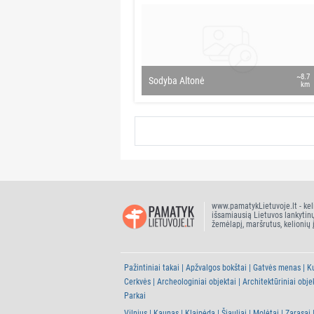
~8.7
Sodyba Altonė
km
www.pamatykLietuvoje.lt - kel
išsamiausią Lietuvos lankytin
žemėlapį, maršrutus, kelionių 
Pažintiniai takai
Apžvalgos bokštai
Gatvės menas
Ku
Cerkvės
Archeologiniai objektai
Architektūriniai obje
Parkai
Vilnius
Kaunas
Klaipėda
Šiauliai
Molėtai
Zarasai