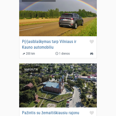
P(r)asiblaškymas tarp Vilniaus ir
Kauno automobiliu
200 km
1 dienos
MARŠRUTAI
Pažintis su žemaitiškiausiu rajonu