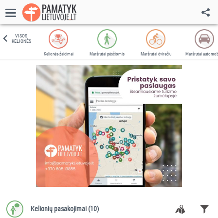
VISOS
KELIONĖS
Kelionės-žaidimai
Maršrutai pėsčiomis
Maršrutai dviračiu
Maršrutai automobi
Kelionių pasakojimai (
10
)