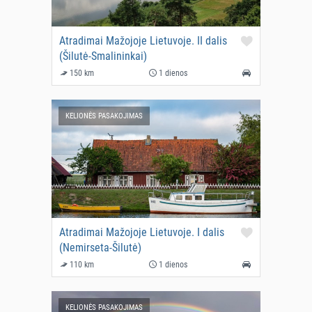
Atradimai Mažojoje Lietuvoje. II dalis
(Šilutė-Smalininkai)
150 km
1 dienos
KELIONĖS PASAKOJIMAS
Atradimai Mažojoje Lietuvoje. I dalis
(Nemirseta-Šilutė)
110 km
1 dienos
KELIONĖS PASAKOJIMAS