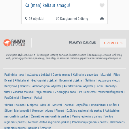
Kai(man) keliaut smagu!
93 objektai
Daugiau nei 2 dienų
PAMATYK DAUGIAU
ŽEMĖLAPIS
www.pamatykLietuvoje.lt - kelionių po Lietuvą portalas, kuriame rasite išsamiausią Lietuvos lankytinų
vietų, pramogų ir turizmo paslaugų žemėlapį, maršrutus, kelionių įspūdžius bei keliautojų atsiliepimus.
Pažintiniai takai
Apžvalgos bokštai
Gatvės menas
Kulinarinis paveldas
Muziejai
Pilys
Dvarai
Piliakalniai
Geologiniai objektai
Botaniniai objektai
Šaltiniai
Apžvalgos vietos
Bažnyčios
Cerkvės
Archeologiniai objektai
Architektūriniai objektai
Fortai
Kabantys
tiltai
Vandens malūnai
Vejo malūnai
Zoologijos sodai
Poilsiavietės
Vandenlenčių parkai
Paplūdimiai
Žirgynai
Parkai
Vilnius
Kaunas
Klaipėda
Šiauliai
Molėtai
Zarasai
Anykščiai
Druskininkai
Telšiai
Šilutė
Marijampolė
Ukmergė
Alytus
Plungė
Dzūkijos nacionalinis parkas
Aukštaitijos
nacionalinis parkas
Žemaitijos nacionalinis parkas
Varnių regioninis parkas
Ventos
regioninis parkas
Nemuno deltos regioninis parkas
Panemunių regioninis parkas
Krekenavos
regioninis parkas
Dzūkija
Žemaitija