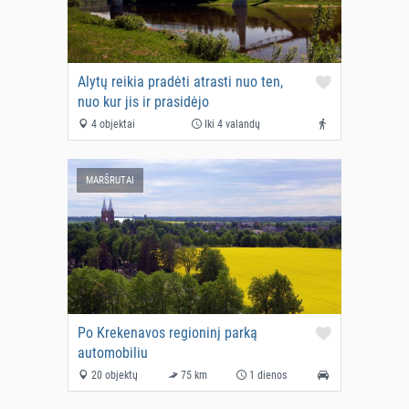
Alytų reikia pradėti atrasti nuo ten,
nuo kur jis ir prasidėjo
4 objektai
Iki 4 valandų
MARŠRUTAI
Po Krekenavos regioninį parką
automobiliu
20 objektų
75 km
1 dienos