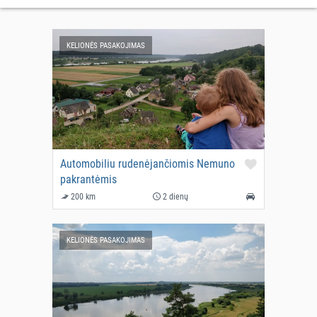
KELIONĖS PASAKOJIMAS
Automobiliu rudenėjančiomis Nemuno
pakrantėmis
200 km
2 dienų
KELIONĖS PASAKOJIMAS