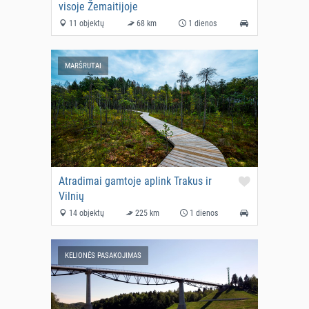
visoje Žemaitijoje
11 objektų
68 km
1 dienos
MARŠRUTAI
Atradimai gamtoje aplink Trakus ir
Vilnių
14 objektų
225 km
1 dienos
KELIONĖS PASAKOJIMAS