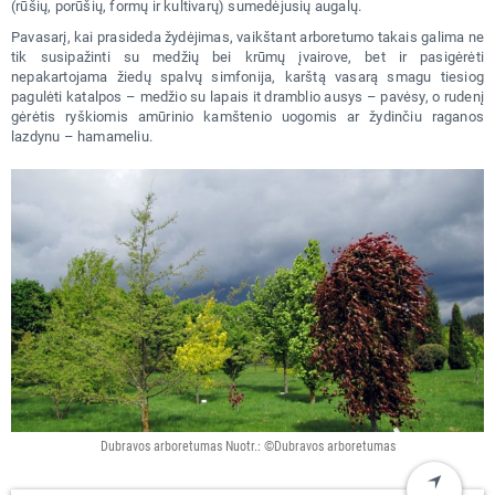
(rūšių, porūšių, formų ir kultivarų) sumedėjusių augalų.
Pavasarį, kai prasideda žydėjimas, vaikštant arboretumo takais galima ne
tik susipažinti su medžių bei krūmų įvairove, bet ir pasigėrėti
nepakartojama žiedų spalvų simfonija, karštą vasarą smagu tiesiog
pagulėti katalpos – medžio su lapais it dramblio ausys – pavėsy, o rudenį
gėrėtis ryškiomis amūrinio kamštenio uogomis ar žydinčiu raganos
lazdynu – hamameliu.
Dubravos arboretumas Nuotr.: ©Dubravos arboretumas