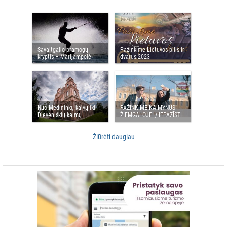
Savaitgalio pramogų
Pažinkime Lietuvos pilis ir
kryptis – Marijampolė
dvarus 2023
Nuo Medininkų kalvų iki
PAŽINKIME KAIMYNUS
Dieveniškių kaimų
ŽIEMGALOJE! / IEPAZĪSTI
KAIMIŅUS ZEMGALĒ!
Žiūrėti daugiau