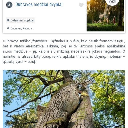
VYKTI
Dubravos medžiai dvyniai
Botaniniai objektai
Dubravai, Kauno r.
Dubravos miško įžymybės – ąžuolas ir pušis, žavi ne tik formom ir ūgiu,
bet ir vietos energetika. Tikima, jog jei dvi artimos sielos apsikabina
šiuos medžius – jų, kaip ir šių milžinų, nebeišskirs jokios negandos. O
norintiems atrasti kitą pusę, reikia apkabinti vieną iš dvynių: moteriai –
ąžuolą, vyrui – pušį.