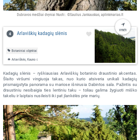
Dubravos medžiai dvyniai Nuotr.: ©Saulius Jankauskas, aplinkmarias.lt
VYKTI
Arlaviškių kadagių slėnis
Botaniniai objektai
Arlaviškės, Kauno r.
Kadagių slėnis – ryškiausias Arlaviškių botaninio draustinio akcentas.
Šlaito viršumi vingiuoja takas, nuo kurio atsiveria unikali kadagių
prismaigstyta panorama su mariose išnirusia Dabintos sala. Pažintis su
draustiniu nesibaigia ties lentiniu taku – toliau galima žygiuoti miško
takeliu ir laiptais nusileisti iki pat įlankėlės prie marių.