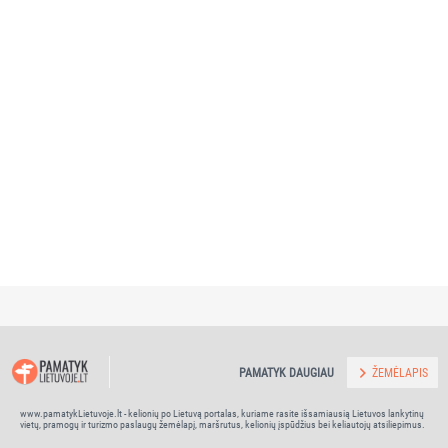
PAMATYK DAUGIAU
ŽEMĖLAPIS
www.pamatykLietuvoje.lt - kelionių po Lietuvą portalas, kuriame rasite išsamiausią Lietuvos lankytinų
vietų, pramogų ir turizmo paslaugų žemėlapį, maršrutus, kelionių įspūdžius bei keliautojų atsiliepimus.