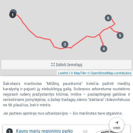
Didinti žemėlapį
Leaflet
|
© MapTiler
© OpenStreetMap contributors
Šakotasis maršrutas "Milžinų paunksmė" kviečia pažinti medžių
karalystę ir pajusti jų stebuklingą galią. Dubravos arboretume nustebins
neįprasti rudenį pražystantys krūmai, miške – paslaptingieji galiūnai ir
neišskiriami įsimylėjėliai, o žalieji Kadagių slėnio "daktarai" išdezinfekuos
ne tik plaučius, bet ir mintis.
Jei jautiesi apmiręs nuo urbanizacijos – šis maršrutas tave atgaivins.
VYKTI
Kauno marių regioninio parko