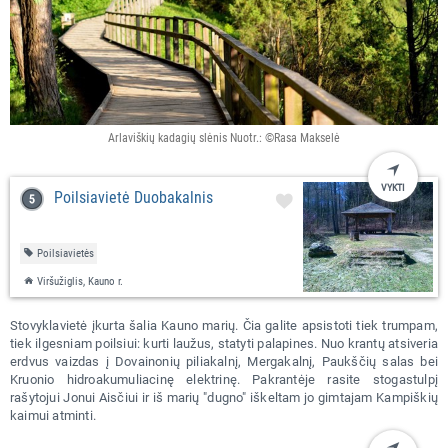
Arlaviškių kadagių slėnis Nuotr.: ©Rasa Makselė
VYKTI
Poilsiavietė Duobakalnis
Poilsiavietės
Viršužiglis, Kauno r.
Stovyklavietė įkurta šalia Kauno marių. Čia galite apsistoti tiek trumpam,
tiek ilgesniam poilsiui: kurti laužus, statyti palapines. Nuo krantų atsiveria
erdvus vaizdas į Dovainonių piliakalnį, Mergakalnį, Paukščių salas bei
Kruonio hidroakumuliacinę elektrinę. Pakrantėje rasite stogastulpį
rašytojui Jonui Aisčiui ir iš marių "dugno" iškeltam jo gimtajam Kampiškių
kaimui atminti.