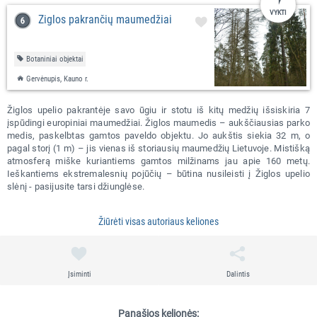
VYKTI
Žiglos pakrančių maumedžiai
Botaniniai objektai
Gervėnupis, Kauno r.
Žiglos upelio pakrantėje savo ūgiu ir stotu iš kitų medžių išsiskiria 7
įspūdingi europiniai maumedžiai. Žiglos maumedis – aukščiausias parko
medis, paskelbtas gamtos paveldo objektu. Jo aukštis siekia 32 m, o
pagal storį (1 m) – jis vienas iš storiausių maumedžių Lietuvoje. Mistišką
atmosferą miške kuriantiems gamtos milžinams jau apie 160 metų.
Ieškantiems ekstremalesnių pojūčių – būtina nusileisti į Žiglos upelio
slėnį - pasijusite tarsi džiunglėse.
Žiūrėti visas autoriaus keliones
Įsiminti
Dalintis
Panašios kelionės: