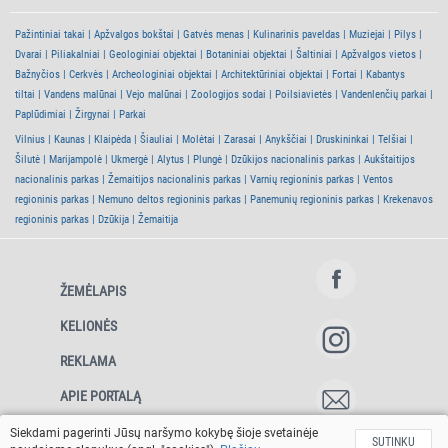
Pažintiniai takai
Apžvalgos bokštai
Gatvės menas
Kulinarinis paveldas
Muziejai
Pilys
Dvarai
Piliakalniai
Geologiniai objektai
Botaniniai objektai
Šaltiniai
Apžvalgos vietos
Bažnyčios
Cerkvės
Archeologiniai objektai
Architektūriniai objektai
Fortai
Kabantys
tiltai
Vandens malūnai
Vejo malūnai
Zoologijos sodai
Poilsiavietės
Vandenlenčių parkai
Paplūdimiai
Žirgynai
Parkai
Vilnius
Kaunas
Klaipėda
Šiauliai
Molėtai
Zarasai
Anykščiai
Druskininkai
Telšiai
Šilutė
Marijampolė
Ukmergė
Alytus
Plungė
Dzūkijos nacionalinis parkas
Aukštaitijos
nacionalinis parkas
Žemaitijos nacionalinis parkas
Varnių regioninis parkas
Ventos
regioninis parkas
Nemuno deltos regioninis parkas
Panemunių regioninis parkas
Krekenavos
regioninis parkas
Dzūkija
Žemaitija
ŽEMĖLAPIS
KELIONĖS
REKLAMA
APIE PORTALĄ
Siekdami pagerinti Jūsų naršymo kokybę šioje svetainėje
SUTINKU