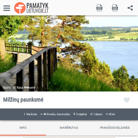
Nuotr.: © Rasa Makselė
Milžinų paunksmė
Maršrutai
Dviračiu, Automobiliu
6 objektai
1 dienos
45 km
INFO
MARŠRUTAS
PANAŠIOS KELIONĖS