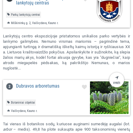
lankytojų centras
Parkų lankytojų centrai
Miškininkų g. 2, Vaišvydava, Kauno r.
Lankytojų centro ekspozicijoje pristatomos unikalios parko vertybės ir
lankymo galimybės. Nemuno virsmas mariomis – pagrindinė tema,
apjungianti turtingą ir dramatišką iškeltų kaimų istoriją ir ryškiausius XX
a. Lietuvos kraštovaizdžio pokyčius. Apsilankykite ir sužinokite, ką slepia
žalios marių akys, kodėl fortai alsuoja gyvybe, kas yra "dugniečiai", kaip
atrodo miegapelės pėdsakas, ką pakrikštijo Nemunas, o marios
nuglostė...
VYKTI
Dubravos arboretumas
Botaniniai objektai
Vaišvydava, Kauno r.
Tai vienas iš botanikos sodų, kuriuose auginami sumedėję augalai (lot.
arbor
– medis). 49,8 ha plote sukaupta apie 900 taksonominių vienetų