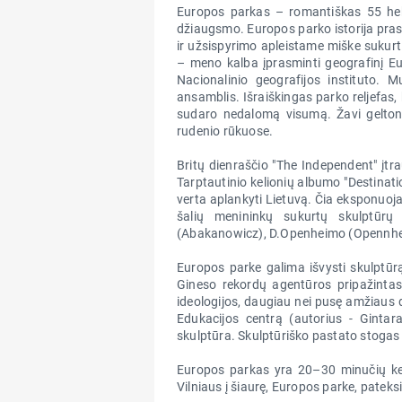
Europos parkas – romantiškas 55 hekt
džiaugsmo. Europos parko istorija pras
ir užsispyrimo apleistame miške sukurt
– meno kalba įprasminti geografinį E
Nacionalinio geografijos instituto. 
ansamblis. Išraiškingas parko reljefas, 
sudaro nedalomą visumą. Žavi geltona
rudenio rūkuose.
Britų dienraščio "The Independent" įtr
Tarptautinio kelionių albumo "Destinatio
verta aplankyti Lietuvą. Čia eksponuoja
šalių menininkų sukurtų skulptūrų
(Abakanowicz), D.Openheimo (Opennheim)
Europos parke galima išvysti skulptūrą
Gineso rekordų agentūros pripažintas 
ideologijos, daugiau nei pusę amžiaus 
Edukacijos centrą (autorius - Gintar
skulptūra. Skulptūriško pastato stogas 
Europos parkas yra 20–30 minučių keli
Vilniaus į šiaurę, Europos parke, pateksi