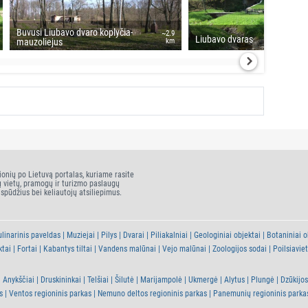
Buvusi Liubavo dvaro koplyčia-
~2.9
Liubavo dvaras
mauzoliejus
km
ionių po Lietuvą portalas, kuriame rasite
ų vietų, pramogų ir turizmo paslaugų
įspūdžius bei keliautojų atsiliepimus.
linarinis paveldas
Muziejai
Pilys
Dvarai
Piliakalniai
Geologiniai objektai
Botaniniai o
ktai
Fortai
Kabantys tiltai
Vandens malūnai
Vejo malūnai
Zoologijos sodai
Poilsiavie
Anykščiai
Druskininkai
Telšiai
Šilutė
Marijampolė
Ukmergė
Alytus
Plungė
Dzūkijos
s
Ventos regioninis parkas
Nemuno deltos regioninis parkas
Panemunių regioninis parka