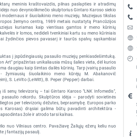
arų meninis kraštovaizdis, pilnas paslapties ir atradimų
idėjo nuo devyniolikmečio skulptorius Gintaro Karoso siekio
i modernaus ir šiuolaikinio meno muziejų. Muziejaus tikslas
uropos žemyno centrą, 1989 metais nustatytą Prancūzijos
Muziejus kuriamas kaip vientisas gamtos ir meno kūrinių
kalvelės ir lomos, nedideli tvenkiniai kartu su meno kūriniais
i žydinčios pievos pavasarį ir taurūs spalvų sąskambiai
auktas į įspūdingiausių pasaulio muziejų penkiasdešimtuką.
n Art" pripažintas unikaliausia mūsų šalies vieta, dėl kurios
ma daugiau kaip šimtas dailės kūrinių. Tarp įvairių pasaulio
 - žymiausių šiuolaikinio meno kūrėjų M. Abakanovič
, S. LeVito (LeWitt), B. Peper (Pepper) darbai.
 iš senų televizorių – tai Gintaro Karoso "LNK Infomedis",
pasaulio rekordu. Skulptūros idėja – parodyti sovietinės
diegtos per televizorių dėžutes, beprasmybę. Europos parko
as Karosas) drąsiai galima būtų pavadinti architektūra -
apsodintas žole ir atrodo tarsi kalnas.
o nuo Vilniaus centro. Pavažiavę Žaliųjų ežerų keliu nuo
te į fantazijų pasaulį.