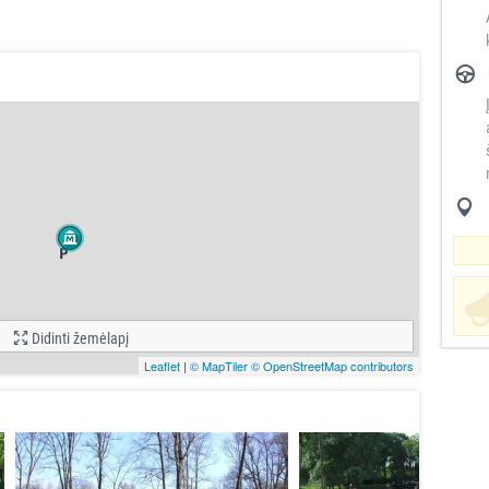
Didinti žemėlapį
Leaflet
|
© MapTiler
© OpenStreetMap contributors