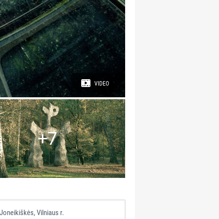
VIDEO
+7
Joneikiškės, Vilniaus r.