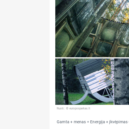
Nuotr.: © europosparkas.lt
Gamta + menas = Energija + įkvėpim