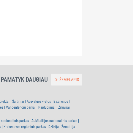
~3.0
~4.3
Balsio regykla
Balsių Mitologin
km
km
PAMATYK DAUGIAU
ŽEMĖLAPIS
bjektai
Šaltiniai
Apžvalgos vietos
Bažnyčios
tės
Vandenlenčių parkai
Paplūdimiai
Žirgynai
 nacionalinis parkas
Aukštaitijos nacionalinis parkas
s
Krekenavos regioninis parkas
Dzūkija
Žemaitija