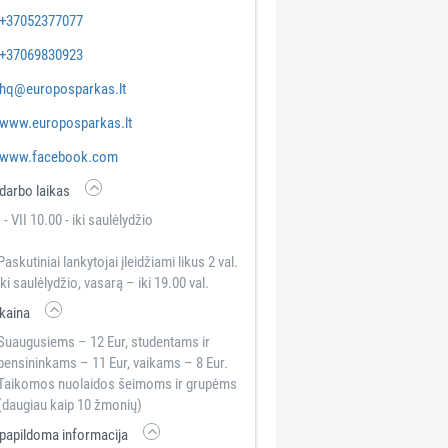
+37052377077
+37069830923
hq@europosparkas.lt
www.europosparkas.lt
www.facebook.com
darbo laikas
I - VII 10.00 - iki saulėlydžio
Paskutiniai lankytojai įleidžiami likus 2 val.
iki saulėlydžio, vasarą – iki 19.00 val.
kaina
Suaugusiems – 12 Eur, studentams ir
pensininkams – 11 Eur, vaikams – 8 Eur.
Taikomos nuolaidos šeimoms ir grupėms
(daugiau kaip 10 žmonių)
papildoma informacija