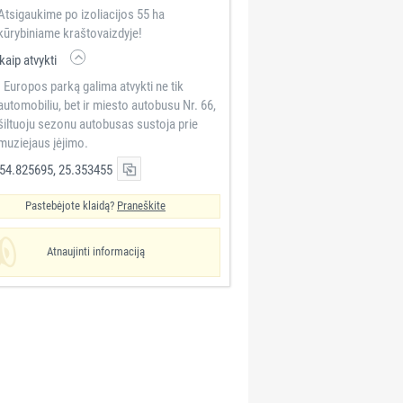
Atsigaukime po izoliacijos 55 ha
kūrybiniame kraštovaizdyje!
kaip atvykti
Į Europos parką galima atvykti ne tik
automobiliu, bet ir miesto autobusu Nr. 66,
šiltuoju sezonu autobusas sustoja prie
muziejaus įėjimo.
54.825695, 25.353455
Pastebėjote klaidą?
Praneškite
Atnaujinti informaciją