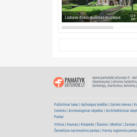
~2.9
Liubavo dvaro malūnas-muziejus
km
www.pamatykLietuvoje.lt - kel
išsamiausią Lietuvos lankytin
žemėlapį, maršrutus, kelionių 
Pažintiniai takai
Apžvalgos bokštai
Gatvės menas
Ku
Cerkvės
Archeologiniai objektai
Architektūriniai obje
Parkai
Vilnius
Kaunas
Klaipėda
Šiauliai
Molėtai
Zarasai
Žemaitijos nacionalinis parkas
Varnių regioninis parka