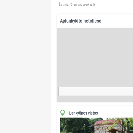
Šaltinis: © europosparkas.lt
Aplankykite netoliese
Lankytinos vietos