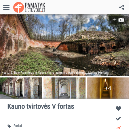
Nuotr.: © Rytė Panciriovaitė, Kauno marių regioninio parko direkcija, Audrius Mielkus
+4
Kauno tvirtovės V fortas
Fortai