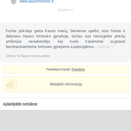
www.kaunotvirtove.lt
DAUGIAU
Fortas įsikūręs greta Kauno marių, Sėmenos upelio, nors fortas ir
dalyvavo Kauno tvirtovės gynyboje, tačiau nuo tiesioginės priešų
artilerijos nenukentėjo: kai kurie kazematai sugriauti
besitraukiantiems tvirtovės gynėjams susprogdinus...
DAUGIAU
Šaltinis: © Kauno tvirtovės parkas
Pastebėjote klaidą?
Praneškite
Atnaujinti informaciją
Aplankykite netoliese