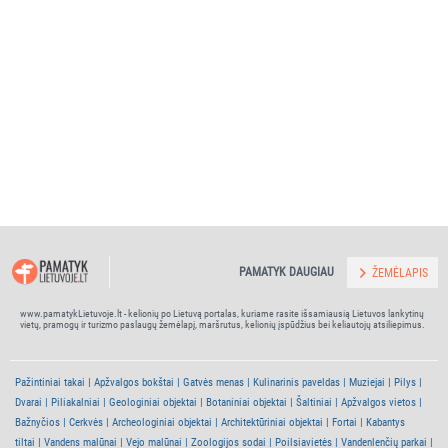
PAMATYK DAUGIAU
ŽEMĖLAPIS
www.pamatykLietuvoje.lt - kelionių po Lietuvą portalas, kuriame rasite išsamiausią Lietuvos lankytinų
vietų, pramogų ir turizmo paslaugų žemėlapį, maršrutus, kelionių įspūdžius bei keliautojų atsiliepimus.
Pažintiniai takai
Apžvalgos bokštai
Gatvės menas
Kulinarinis paveldas
Muziejai
Pilys
Dvarai
Piliakalniai
Geologiniai objektai
Botaniniai objektai
Šaltiniai
Apžvalgos vietos
Bažnyčios
Cerkvės
Archeologiniai objektai
Architektūriniai objektai
Fortai
Kabantys
tiltai
Vandens malūnai
Vejo malūnai
Zoologijos sodai
Poilsiavietės
Vandenlenčių parkai