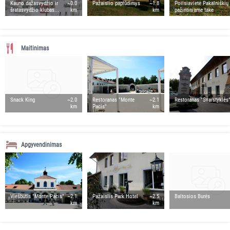
Kauno dažasvydžio ir
~0.0
Pažaislio paplūdimys
~1.8
Poilsiavietė Pakalniškių
šratasvydžio klubas...
km
km
pažintiniame take
Maitinimas
Snack King
~2.0
Restoranas "Monte
~2.1
Restoranas "Svarstyklės
km
Pacis"
km
Apgyvendinimas
Viešbutis "Monte Pacis"
~2.1
Pažaislis Park Hotel
~2.5
Baltosios Burės
km
km