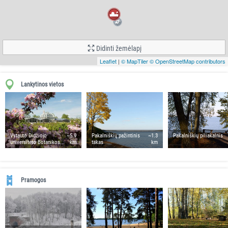
Didinti žemėlapį
Leaflet
|
© MapTiler
© OpenStreetMap contributors
Lankytinos vietos
Vytauto Didžiojo
~5.9
Pakalniškių pažintinis
~1.3
Pakalniškių piliakalnis
universiteto Botanikos...
km
takas
km
Pramogos