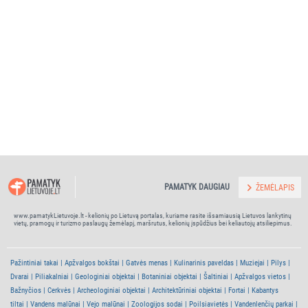
PAMATYK DAUGIAU
ŽEMĖLAPIS
www.pamatykLietuvoje.lt - kelionių po Lietuvą portalas, kuriame rasite išsamiausią Lietuvos lankytinų
vietų, pramogų ir turizmo paslaugų žemėlapį, maršrutus, kelionių įspūdžius bei keliautojų atsiliepimus.
Pažintiniai takai
Apžvalgos bokštai
Gatvės menas
Kulinarinis paveldas
Muziejai
Pilys
Dvarai
Piliakalniai
Geologiniai objektai
Botaniniai objektai
Šaltiniai
Apžvalgos vietos
Bažnyčios
Cerkvės
Archeologiniai objektai
Architektūriniai objektai
Fortai
Kabantys
tiltai
Vandens malūnai
Vejo malūnai
Zoologijos sodai
Poilsiavietės
Vandenlenčių parkai