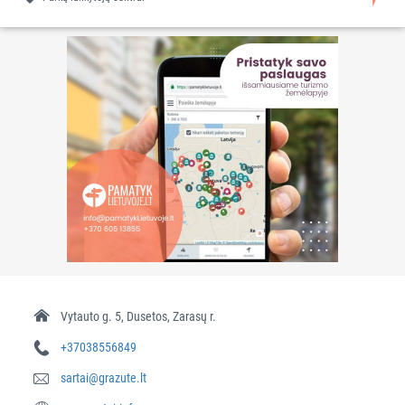
Vytauto g. 5, Dusetos, Zarasų r.
+37038556849
sartai@grazute.lt