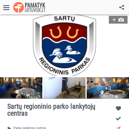
Nuotr.: © sartai.info
+3
Sartų regioninio parko lankytojų
centras
Parkų lankytojų centrai