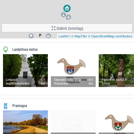
Didinti žemėlapį
Leaflet
|
© MapTiler
© OpenStreetMap contributors
Lankytinos vietos
Lietuvos
~0.1
Tautodailininkė Vilija
~0.3
Paminklas poetui P.
nepriklausomybės...
km
Visockienė
km
Širviui
Pramogos