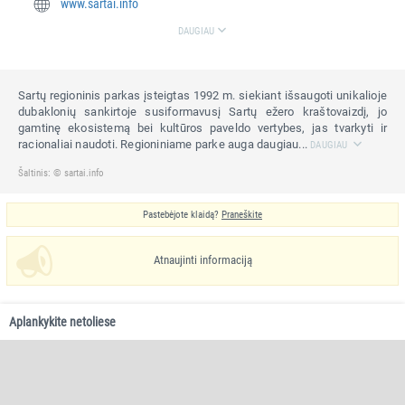
www.sartai.info
DAUGIAU
Sartų regioninis parkas įsteigtas 1992 m. siekiant išsaugoti unikalioje
dubaklonių sankirtoje susiformavusį Sartų ežero kraštovaizdį, jo
gamtinę ekosistemą bei kultūros paveldo vertybes, jas tvarkyti ir
racionaliai naudoti. Regioniniame parke auga daugiau...
DAUGIAU
Šaltinis: © sartai.info
Pastebėjote klaidą?
Praneškite
Atnaujinti informaciją
Aplankykite netoliese