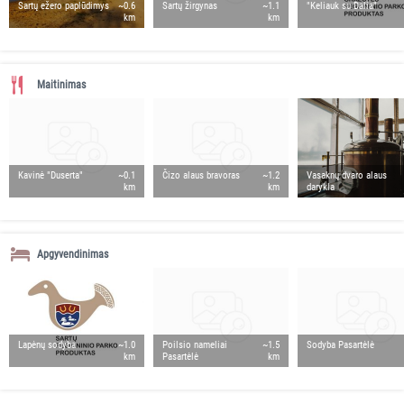
Sartų ežero paplūdimys
~0.6
Sartų žirgynas
~1.1
"Keliauk su Dalia"
km
km
Maitinimas
Kavinė "Duserta"
~0.1
Čizo alaus bravoras
~1.2
Vasaknų dvaro alaus
km
km
darykla
Apgyvendinimas
Lapėnų sodyba
~1.0
Poilsio nameliai
~1.5
Sodyba Pasartėlė
km
Pasartėlė
km