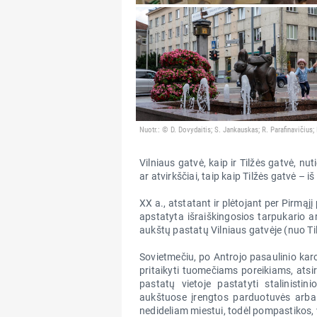
Nuotr.: © D. Dovydaitis; S. Jankauskas; R. Parafinavičius
Vilniaus gatvė, kaip ir Tilžės gatvė, nut
ar atvirkščiai, taip kaip Tilžės gatvė – iš 
XX a., atstatant ir plėtojant per Pirmąjį
apstatyta išraiškingosios tarpukario 
aukštų pastatų Vilniaus gatvėje (nuo Tilž
Sovietmečiu, po Antrojo pasaulinio karo
pritaikyti tuomečiams poreikiams, atsir
pastatų vietoje pastatyti stalinisti
aukštuose įrengtos parduotuvės arba 
nedideliam miestui, todėl pompastikos, 