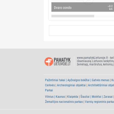
~0.2
Dvaro condo
km
www.pamatykLietuvoje.lt - kel
išsamiausią Lietuvos lankytin
žemėlapį, maršrutus, kelionių 
Pažintiniai takai
Apžvalgos bokštai
Gatvės menas
Ku
Cerkvės
Archeologiniai objektai
Architektūriniai obje
Parkai
Vilnius
Kaunas
Klaipėda
Šiauliai
Molėtai
Zarasai
Žemaitijos nacionalinis parkas
Varnių regioninis parka