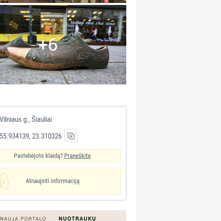
+6
Vilniaus g., Šiauliai
55.934139, 23.310326
Pastebėjote klaidą?
Praneškite
Atnaujinti informaciją