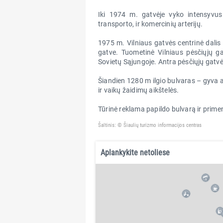
Iki 1974 m. gatvėje vyko intensyvus 
transporto, ir komercinių arterijų.
1975 m. Vilniaus gatvės centrinė dalis 
gatve. Tuometinė Vilniaus pėsčiųjų gat
Sovietų Sąjungoje. Antra pėsčiųjų gatvė
Šiandien 1280 m ilgio bulvaras – gyva a
ir vaikų žaidimų aikštelės.
Tūrinė reklama papildo bulvarą ir prime
Šaltinis: © Šiaulių turizmo informacijos centras
Aplankykite netoliese