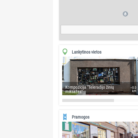
Lankytinos vietos
Kompozicija "Teleradijo žinių
~0.0
miksažas"
km
Pramogos