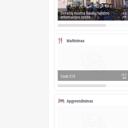
Dviračių nuoma Šiaulių turizmo
~0.3
informacijos centre
km
Maitinimas
~0.2
Cask 215
km
Apgyvendinimas