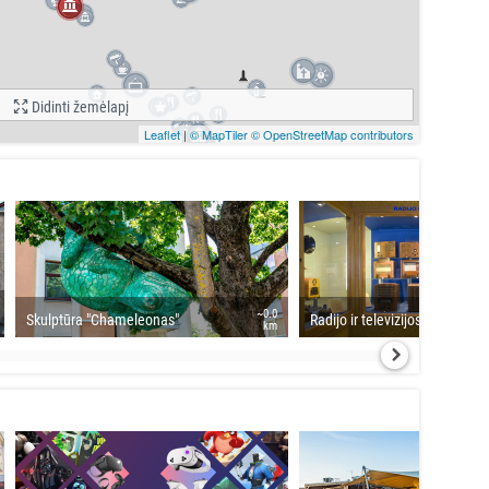
Didinti žemėlapį
Leaflet
|
© MapTiler
© OpenStreetMap contributors
~0.0
Skulptūra "Chameleonas"
Radijo ir televizijos muziejus
km