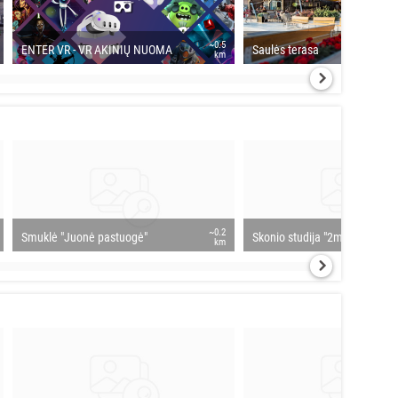
~0.5
ENTER VR - VR AKINIŲ NUOMA
Saulės terasa
km
~0.2
Smuklė "Juonė pastuogė"
Skonio studija "2meniu"
km