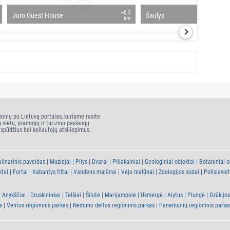
~0.3
Juro Guest House
Šaulys
km
ionių po Lietuvą portalas, kuriame rasite
ų vietų, pramogų ir turizmo paslaugų
įspūdžius bei keliautojų atsiliepimus.
linarinis paveldas
Muziejai
Pilys
Dvarai
Piliakalniai
Geologiniai objektai
Botaniniai o
ktai
Fortai
Kabantys tiltai
Vandens malūnai
Vejo malūnai
Zoologijos sodai
Poilsiavie
Anykščiai
Druskininkai
Telšiai
Šilutė
Marijampolė
Ukmergė
Alytus
Plungė
Dzūkijos
s
Ventos regioninis parkas
Nemuno deltos regioninis parkas
Panemunių regioninis parka