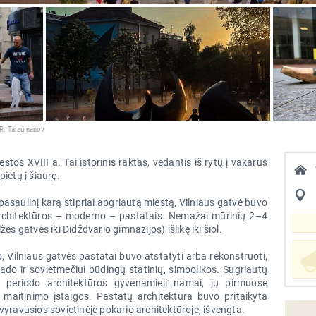
; R. Tarzumanov
iestos XVIII a. Tai istorinis raktas, vedantis iš rytų į vakarus
pietų į šiaurę.
 pasaulinį karą stipriai apgriautą miestą, Vilniaus gatvė buvo
architektūros – moderno – pastatais. Nemažai mūrinių 2–4
ės gatvės iki Didždvario gimnazijos) išlikę iki šiol.
, Vilniaus gatvės pastatai buvo atstatyti arba rekonstruoti,
ado ir sovietmečiui būdingų statinių, simbolikos. Sugriautų
nio periodo architektūros gyvenamieji namai, jų pirmuose
maitinimo įstaigos. Pastatų architektūra buvo pritaikyta
vyravusios sovietinėje pokario architektūroje, išvengta.