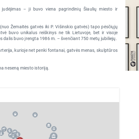
judėjimas – ji buvo viena pagrindinių Šiaulių miesto ir
(nuo Žemaitės gatvės iki P. Višinskio gatvės) tapo pėsčiųjų
vė buvo unikalus reiškinys ne tik Lietuvoje, bet ir visoje
s dalis buvo įrengta 1986 m. – švenčiant 750 metų jubiliejų.
rterija, kurioje net penki fontanai, gatvės menas, skulptūros
na neseną miesto istoriją.