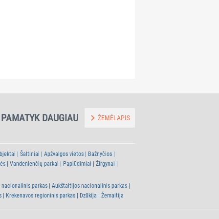
~0.6
~0.8
Mūsų Verbena
Hotel Šiauliai
km
km
PAMATYK DAUGIAU
ŽEMĖLAPIS
bjektai
Šaltiniai
Apžvalgos vietos
Bažnyčios
tės
Vandenlenčių parkai
Paplūdimiai
Žirgynai
 nacionalinis parkas
Aukštaitijos nacionalinis parkas
s
Krekenavos regioninis parkas
Dzūkija
Žemaitija