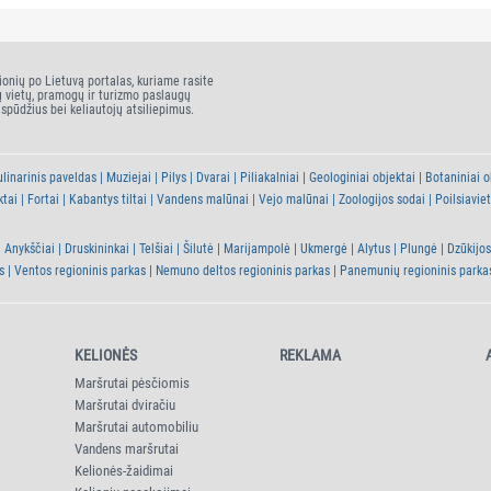
ionių po Lietuvą portalas, kuriame rasite
ų vietų, pramogų ir turizmo paslaugų
įspūdžius bei keliautojų atsiliepimus.
linarinis paveldas
Muziejai
Pilys
Dvarai
Piliakalniai
Geologiniai objektai
Botaniniai o
ktai
Fortai
Kabantys tiltai
Vandens malūnai
Vejo malūnai
Zoologijos sodai
Poilsiavie
Anykščiai
Druskininkai
Telšiai
Šilutė
Marijampolė
Ukmergė
Alytus
Plungė
Dzūkijos
s
Ventos regioninis parkas
Nemuno deltos regioninis parkas
Panemunių regioninis parka
KELIONĖS
REKLAMA
Maršrutai pėsčiomis
Maršrutai dviračiu
Maršrutai automobiliu
Vandens maršrutai
Kelionės-žaidimai