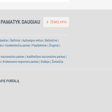
PAMATYK DAUGIAU
ŽEMĖLAPIS
bjektai
Šaltiniai
Apžvalgos vietos
Bažnyčios
tės
Vandenlenčių parkai
Paplūdimiai
Žirgynai
 nacionalinis parkas
Aukštaitijos nacionalinis parkas
s
Krekenavos regioninis parkas
Dzūkija
Žemaitija
APIE PORTALĄ