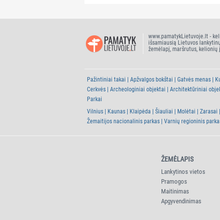
www.pamatykLietuvoje.lt - kel
išsamiausią Lietuvos lankytin
žemėlapį, maršrutus, kelionių 
Pažintiniai takai
Apžvalgos bokštai
Gatvės menas
Ku
Cerkvės
Archeologiniai objektai
Architektūriniai obje
Parkai
Vilnius
Kaunas
Klaipėda
Šiauliai
Molėtai
Zarasai
Žemaitijos nacionalinis parkas
Varnių regioninis parka
ŽEMĖLAPIS
Lankytinos vietos
Pramogos
Maitinimas
Apgyvendinimas