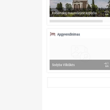
~0.3
Kobilinskių mauzoliejinė koplyčia
km
Apgyvendinimas
~6.1
Sodyba Vilkiškės
km