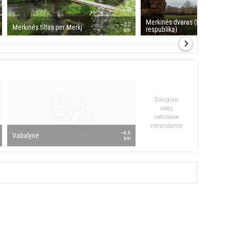
Merkinės dvaras (Paulavos
~2.2
Merkinės tiltas per Merkį
respublika)
km
Daugiau
vietų
netoliese
nerandame
~6.6
Vabalynė
km