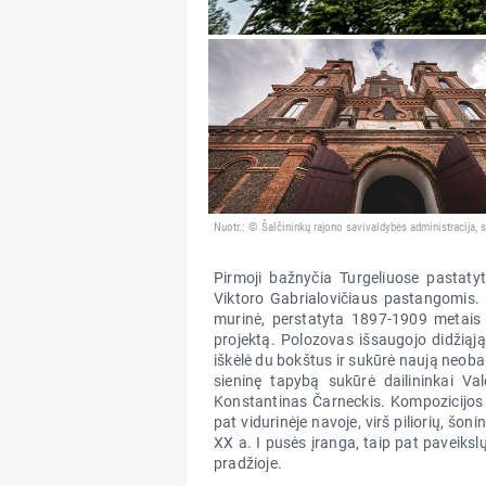
Nuotr.: © Šalčininkų rajono savivaldybės administracija, sa
Pirmoji bažnyčia Turgeliuose pastaty
Viktoro Gabrialovičiaus pastangomis.
murinė, perstatyta 1897-1909 metais 
projektą. Polozovas išsaugojo didžiąj
iškėlė du bokštus ir sukūrė naują neob
sieninę tapybą sukūrė dailininkai Va
Konstantinas Čarneckis. Kompozicijos 
pat vidurinėje navoje, virš piliorių, šon
XX a. I pusės įranga, taip pat paveikslų
pradžioje.