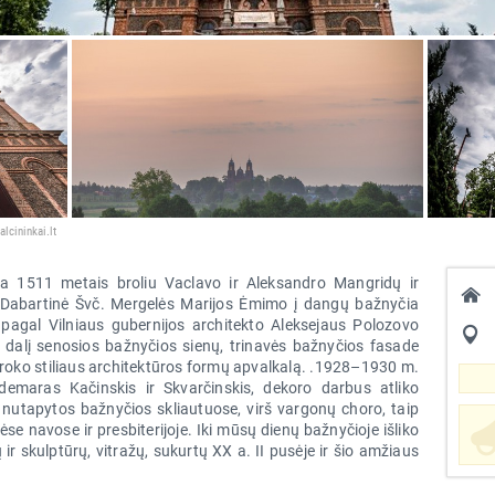
lcininkai.lt
ta 1511 metais broliu Vaclavo ir Aleksandro Mangridų ir
 Dabartinė Švč. Mergelės Marijos Ėmimo į dangų bažnyčia
pagal Vilniaus gubernijos architekto Aleksejaus Polozovo
ą dalį senosios bažnyčios sienų, trinavės bažnyčios fasade
aroko stiliaus architektūros formų apvalkalą. .1928–1930 m.
ldemaras Kačinskis ir Skvarčinskis, dekoro darbus atliko
nutapytos bažnyčios skliautuose, virš vargonų choro, taip
inėse navose ir presbiterijoje. Iki mūsų dienų bažnyčioje išliko
 ir skulptūrų, vitražų, sukurtų XX a. II pusėje ir šio amžiaus