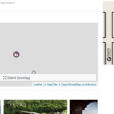
salcininkai.lt
Didinti žemėlapį
Leaflet
|
© MapTiler
© OpenStreetMap contributors