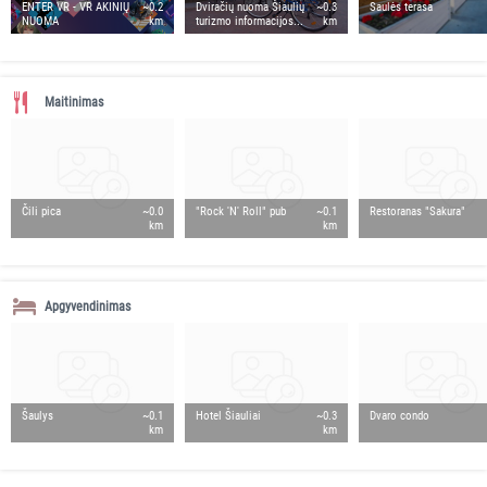
ENTER VR - VR AKINIŲ
~0.2
Dviračių nuoma Šiaulių
~0.3
Saulės terasa
NUOMA
km
turizmo informacijos...
km
Maitinimas
Čili pica
~0.0
"Rock 'N' Roll" pub
~0.1
Restoranas "Sakura"
km
km
Apgyvendinimas
Šaulys
~0.1
Hotel Šiauliai
~0.3
Dvaro condo
km
km