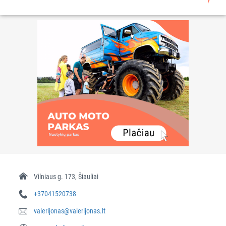
Vilniaus g. 173, Šiauliai
+37041520738
valerijonas@valerijonas.lt