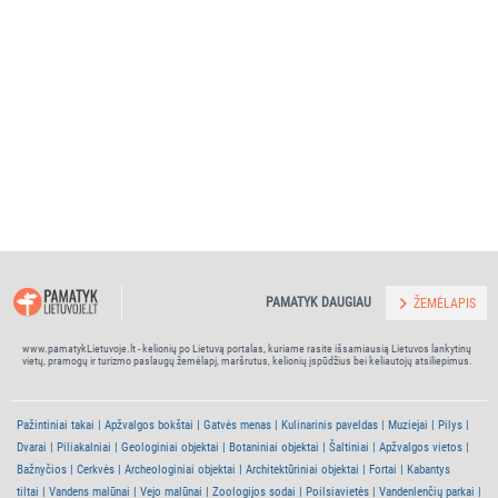
PAMATYK DAUGIAU
ŽEMĖLAPIS
www.pamatykLietuvoje.lt - kelionių po Lietuvą portalas, kuriame rasite išsamiausią Lietuvos lankytinų
vietų, pramogų ir turizmo paslaugų žemėlapį, maršrutus, kelionių įspūdžius bei keliautojų atsiliepimus.
Pažintiniai takai
Apžvalgos bokštai
Gatvės menas
Kulinarinis paveldas
Muziejai
Pilys
Dvarai
Piliakalniai
Geologiniai objektai
Botaniniai objektai
Šaltiniai
Apžvalgos vietos
Bažnyčios
Cerkvės
Archeologiniai objektai
Architektūriniai objektai
Fortai
Kabantys
tiltai
Vandens malūnai
Vejo malūnai
Zoologijos sodai
Poilsiavietės
Vandenlenčių parkai