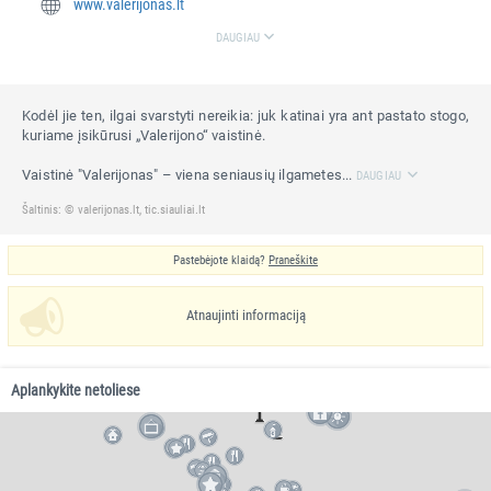
www.valerijonas.lt
DAUGIAU
Kodėl jie ten, ilgai svarstyti nereikia: juk katinai yra ant pastato stogo,
kuriame įsikūrusi „Valerijono“ vaistinė.
Vaistinė "Valerijonas" – viena seniausių ilgametes...
DAUGIAU
Šaltinis: © valerijonas.lt, tic.siauliai.lt
Pastebėjote klaidą?
Praneškite
Atnaujinti informaciją
Aplankykite netoliese