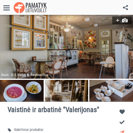
Nuotr.: © E. Rudys; R. Parafinavičius
+7
Vaistinė ir arbatinė "Valerijonas"
Išskirtiniai produktai