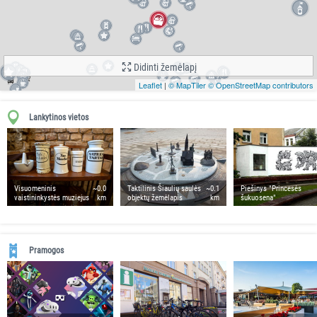
Didinti žemėlapį
Leaflet
|
© MapTiler
© OpenStreetMap contributors
Lankytinos vietos
Visuomeninis
~0.0
Taktilinis Šiaulių saulės
~0.1
Piešinys "Princesės
vaistininkystės muziejus
km
objektų žemėlapis
km
šukuosena"
Pramogos