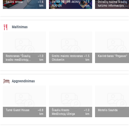
Saulės terasa
~1.6
ENTER VR - VR AKINIŲ
~1.9
Dviračių nuoma Šiaulių
km
NUOMA
km
turizmo informacijos...
Maitinimas
Restoranas "Šiaulių
~1.0
Greito maisto restoranas
~1.5
Kavinė-baras "Pegasas"
krašto medžiotojų...
km
Chicken'in
km
Apgyvendinimas
Turnė Guest House
~0.8
Šiauliu Krasto
~1.0
Motelis Saurida
km
Medžiotojų Užeiga
km