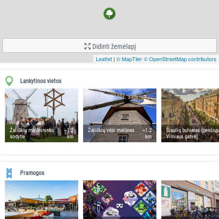
Didinti žemėlapį
Leaflet
|
© MapTiler
© OpenStreetMap contributors
Lankytinos vietos
Žaliūkių malūnininko
~1.2
Žaliūkių vėjo malūnas
~1.2
Šiaulių bulvaras (pėsčiųj
sodyba
km
km
Vilniaus gatvė)
Pramogos