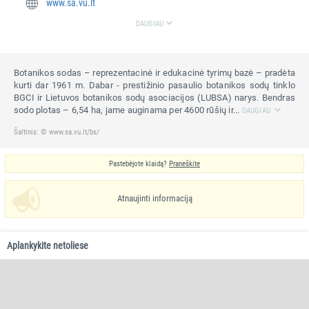
www.sa.vu.lt
DAUGIAU
Botanikos sodas – reprezentacinė ir edukacinė tyrimų bazė – pradėta
kurti dar 1961 m. Dabar - prestižinio pasaulio botanikos sodų tinklo
BGCI ir Lietuvos botanikos sodų asociacijos (LUBSA) narys. Bendras
sodo plotas – 6,54 ha, jame auginama per 4600 rūšių ir...
DAUGIAU
Šaltinis: © www.sa.vu.lt/bs/
Pastebėjote klaidą?
Praneškite
Atnaujinti informaciją
Aplankykite netoliese