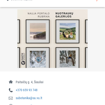
Paitaičių g. 4, Šiauliai
+370 659 93 748
subotanika@sa.vu.lt