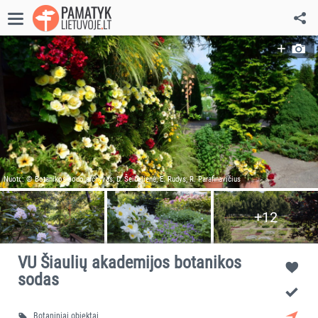
Nuotr.: © Botanikos sodo archyvas; D. Šeibelienė; E. Rudys; R. Parafinavičius
+12
VU Šiaulių akademijos botanikos
sodas
Botaniniai objektai