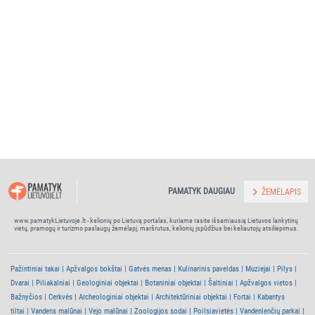
PAMATYK DAUGIAU
ŽEMĖLAPIS
www.pamatykLietuvoje.lt - kelionių po Lietuvą portalas, kuriame rasite išsamiausią Lietuvos lankytinų
vietų, pramogų ir turizmo paslaugų žemėlapį, maršrutus, kelionių įspūdžius bei keliautojų atsiliepimus.
Pažintiniai takai
Apžvalgos bokštai
Gatvės menas
Kulinarinis paveldas
Muziejai
Pilys
Dvarai
Piliakalniai
Geologiniai objektai
Botaniniai objektai
Šaltiniai
Apžvalgos vietos
Bažnyčios
Cerkvės
Archeologiniai objektai
Architektūriniai objektai
Fortai
Kabantys
tiltai
Vandens malūnai
Vejo malūnai
Zoologijos sodai
Poilsiavietės
Vandenlenčių parkai