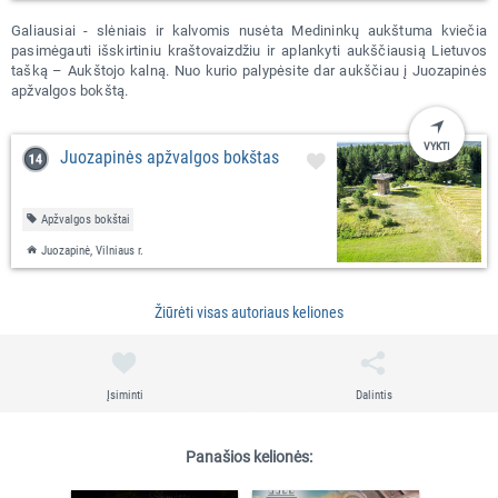
Galiausiai - slėniais ir kalvomis nusėta Medininkų aukštuma kviečia
pasimėgauti išskirtiniu kraštovaizdžiu ir aplankyti aukščiausią Lietuvos
tašką – Aukštojo kalną. Nuo kurio palypėsite dar aukščiau į Juozapinės
apžvalgos bokštą.
VYKTI
Juozapinės apžvalgos bokštas
Apžvalgos bokštai
Juozapinė, Vilniaus r.
Žiūrėti visas autoriaus keliones
Įsiminti
Dalintis
Panašios kelionės: