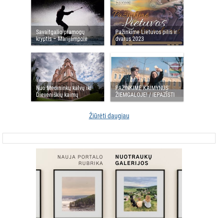
Savaitgalio pramogų
Pažinkime Lietuvos pilis ir
kryptis – Marijampolė
dvarus 2023
Nuo Medininkų kalvų iki
PAŽINKIME KAIMYNUS
Dieveniškių kaimų
ŽIEMGALOJE! / IEPAZĪSTI
KAIMIŅUS ZEMGALĒ!
Žiūrėti daugiau