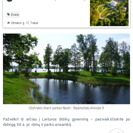
Dvarai
Užtrakio g. 17, Trakai
Užutrakio dvaro parkas Nuotr.: ©pamatykLietuvoje.lt
Pažvelkit iš arčiau į Lietuvos didikų gyvenimą – pasivaikščiokite po
didingą XX a. pr. rūmų ir parko ansamblį.