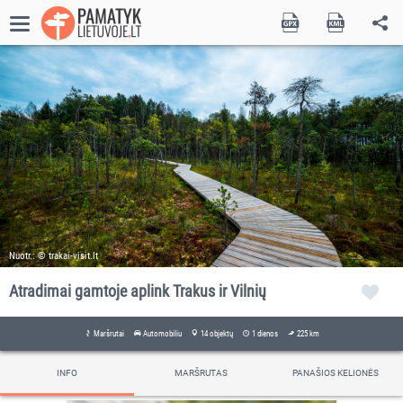
Nuotr.: © trakai-visit.lt
Atradimai gamtoje aplink Trakus ir Vilnių
Maršrutai
Automobiliu
14 objektų
1 dienos
225 km
INFO
MARŠRUTAS
PANAŠIOS KELIONĖS