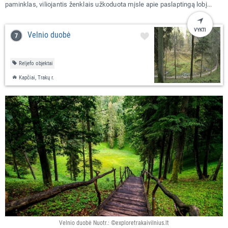
paminklas, viliojantis ženklais užkoduota mįsle apie paslaptingą lobį...
VYKTI
Velnio duobė
Reljefo objektai
Kapčiai, Trakų r.
Velnio duobė Nuotr.: ©exploretrakaivilnius.lt