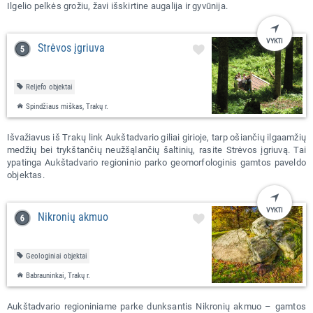
Ilgelio pelkės grožiu, žavi išskirtine augalija ir gyvūnija.
VYKTI
Strėvos įgriuva
Reljefo objektai
Spindžiaus miškas, Trakų r.
Išvažiavus iš Trakų link Aukštadvario giliai girioje, tarp ošiančių ilgaamžių
medžių bei trykštančių neužšąlančių šaltinių, rasite Strėvos įgriuvą. Tai
ypatinga Aukštadvario regioninio parko geomorfologinis gamtos paveldo
objektas.
VYKTI
Nikronių akmuo
Geologiniai objektai
Babrauninkai, Trakų r.
Aukštadvario regioniniame parke dunksantis Nikronių akmuo – gamtos