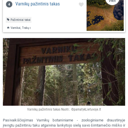
VYKTI
Varnikų pažintinis takas
Pažintiniai takai
Varnikai, Trakų r.
Varnikų pažintinis takas Nuotr.: ©pamatykLietuvoje.lt
Pasivaikščiojimas Varnikų botaniniame - zoologiniame draustinyje
įrengtu pažintiniu taku atgaivina lankytojo sielą savo šimtamečio miško ir