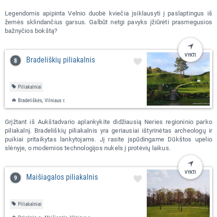
Legendomis apipinta Velnio duobė kviečia įsiklausyti į paslaptingus iš
žemės sklindančius garsus. Galbūt netgi pavyks įžiūrėti prasmegusios
bažnyčios bokštą?
VYKTI
Bradeliškių piliakalnis
Piliakalniai
Bradeliškės, Vilniaus r.
Grįžtant iš Aukštadvario aplankykite didžiausią Neries regioninio parko
piliakalnį. Bradeliškių piliakalnis yra geriausiai ištyrinėtas archeologų ir
puikiai pritaikytas lankytojams. Jį rasite įspūdingame Dūkštos upelio
slėnyje, o modernios technologijos nukels į protėvių laikus.
VYKTI
Maišiagalos piliakalnis
Piliakalniai