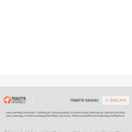
PAMATYK DAUGIAU
ŽEMĖLAPIS
www.pamatykLietuvoje.lt - kelionių po Lietuvą portalas, kuriame rasite išsamiausią Lietuvos lankytinų
vietų, pramogų ir turizmo paslaugų žemėlapį, maršrutus, kelionių įspūdžius bei keliautojų atsiliepimus.