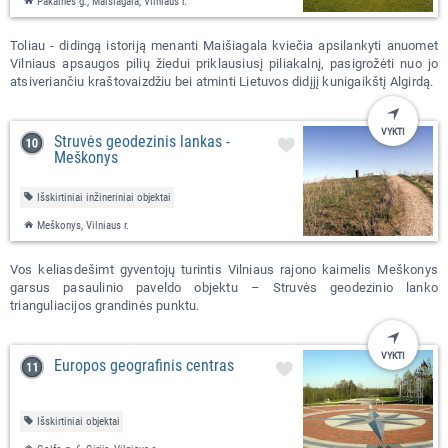
Pakalnės g., Maišiagala, Vilniaus r.
Toliau - didingą istoriją menanti Maišiagala kviečia apsilankyti anuomet
Vilniaus apsaugos pilių žiedui priklausiusį piliakalnį, pasigrožėti nuo jo
atsiveriančiu kraštovaizdžiu bei atminti Lietuvos didįjį kunigaikštį Algirdą.
VYKTI
Struvės geodezinis lankas -
Meškonys
Išskirtiniai inžineriniai objektai
Meškonys, Vilniaus r.
Vos keliasdešimt gyventojų turintis Vilniaus rajono kaimelis Meškonys
garsus pasaulinio paveldo objektu – Struvės geodezinio lanko
trianguliacijos grandinės punktu.
VYKTI
Europos geografinis centras
Išskirtiniai objektai