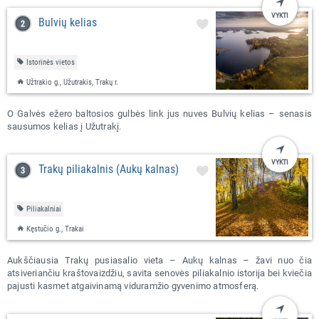
VYKTI
Bulvių kelias
Istorinės vietos
Užtrakio g., Užutrakis, Trakų r.
O Galvės ežero baltosios gulbės link jus nuves Bulvių kelias – senasis
sausumos kelias į Užutrakį.
VYKTI
Trakų piliakalnis (Aukų kalnas)
Piliakalniai
Kęstučio g., Trakai
Aukščiausia Trakų pusiasalio vieta – Aukų kalnas – žavi nuo čia
atsiveriančiu kraštovaizdžiu, savita senovės piliakalnio istorija bei kviečia
pajusti kasmet atgaivinamą viduramžio gyvenimo atmosferą.