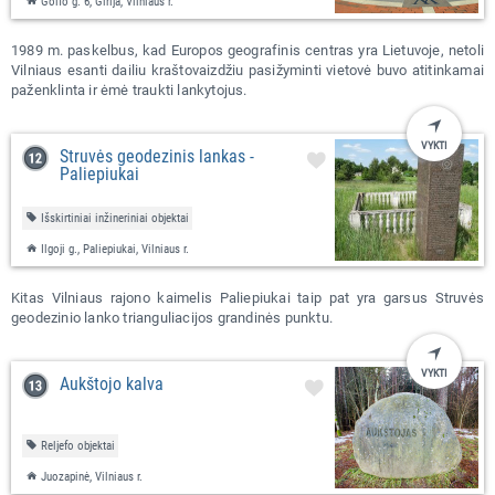
Golfo g. 6, Girija, Vilniaus r.
1989 m. paskelbus, kad Europos geografinis centras yra Lietuvoje, netoli
Vilniaus esanti dailiu kraštovaizdžiu pasižyminti vietovė buvo atitinkamai
paženklinta ir ėmė traukti lankytojus.
VYKTI
Struvės geodezinis lankas -
Paliepiukai
Išskirtiniai inžineriniai objektai
Ilgoji g., Paliepiukai, Vilniaus r.
Kitas Vilniaus rajono kaimelis Paliepiukai taip pat yra garsus Struvės
geodezinio lanko trianguliacijos grandinės punktu.
VYKTI
Aukštojo kalva
Reljefo objektai
Juozapinė, Vilniaus r.