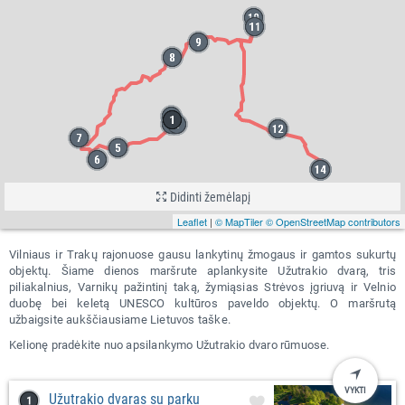
Didinti žemėlapį
Leaflet
|
© MapTiler
© OpenStreetMap contributors
Vilniaus ir Trakų rajonuose gausu lankytinų žmogaus ir gamtos sukurtų
objektų. Šiame dienos maršrute aplankysite Užutrakio dvarą, tris
piliakalnius, Varnikų pažintinį taką, žymiąsias Strėvos įgriuvą ir Velnio
duobę bei keletą UNESCO kultūros paveldo objektų. O maršrutą
užbaigsite aukščiausiame Lietuvos taške.
Kelionę pradėkite nuo apsilankymo Užutrakio dvaro rūmuose.
VYKTI
Užutrakio dvaras su parku