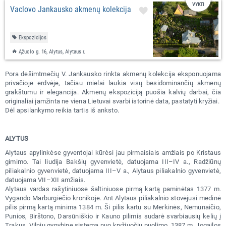
VYKTI
Vaclovo Jankausko akmenų kolekcija
Ekspozicijos
Ąžuolo g. 16, Alytus, Alytaus r.
Pora dešimtmečių V. Jankausko rinkta akmenų kolekcija eksponuojama
privačioje erdvėje, tačiau mielai laukia visų besidominančių akmenų
grakštumu ir elegancija. Akmenų ekspoziciją puošia kalvių darbai, čia
originaliai įamžinta ne viena Lietuvai svarbi istorinė data, pastatyti kryžiai.
Dėl apsilankymo reikia tartis iš anksto.
ALYTUS
Alytaus apylinkėse gyventojai kūrėsi jau pirmaisiais amžiais po Kristaus
gimimo. Tai liudija Bakšių gyvenvietė, datuojama III–IV a., Radžiūnų
piliakalnio gyvenvietė, datuojama III–V a., Alytaus piliakalnio gyvenvietė,
datuojama VII–XII amžiais.
Alytaus vardas rašytiniuose šaltiniuose pirmą kartą paminėtas 1377 m.
Vygando Marburgiečio kronikoje. Ant Alytaus piliakalnio stovėjusi medinė
pilis pirmą kartą minima 1384 m. Ši pilis kartu su Merkinės, Nemunaičio,
Punios, Birštono, Darsūniškio ir Kauno pilimis sudarė svarbiausių kelių į
Trakus, Vilnių gynybinę sistemą nuo kryžiuočių puolimo. 1387 m. Jogailos