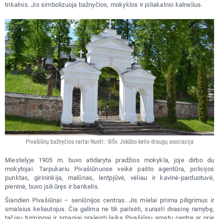
trikalnis. Jis simbolizuoja bažnyčios, mokyklos ir piliakalnio kalnelius.
Pivašiūnų bažnyčios vartai Nuotr.: ©Šv. Jokūbo kelio draugų asociacija
Miestelyje 1905 m. buvo atidaryta pradžios mokykla, joje dirbo du
mokytojai. Tarpukariu Pivašiūnuose veikė pašto agentūra, policijos
punktas, girininkija, malūnas, lentpjūvė, vėliau ir kavinė-parduotuvė,
pieninė, buvo įsikūręs ir bankelis.
Šiandien Pivašiūnai – seniūnijos centras. Jis mielai priima piligrimus ir
smalsius keliautojus. Čia galima ne tik pailsėti, surasti dvasinę ramybę,
tačiau turiningai ir smagiai praleisti laiką Pivašiūnų amatų centre ar prie