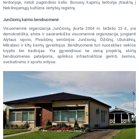
teritorijoje, netoli pagrindinio kelio. Buvusių kapinių teritorija įtrauktą į
Nekilnojamųjų kultūros vertybių registrą.
Junčionių kaimo bendruomenė
Visuomeninė organizacija Junčionių, įkurta 2004 m. birželio 23 d., yra
demokratiška, atvira ir savarankiška visuomeninė organizacija, jungianti
Alytaus rajono, Pivašiūnų seniūnijos Junčionių, Čižiūnų, Užukalnių,
Mikalavo ir kitų kaimų gyventojus. Bendruomenė turi nuoseklias veiklos
kryptis bei tradicijas. Yra įgyvendinusi ne vieną projektą, skirtą
bendruomenės patalpoms, aplinkos infrastruktūrai gerinti, šeimos,
sveikatinimo ir sporto srityse.