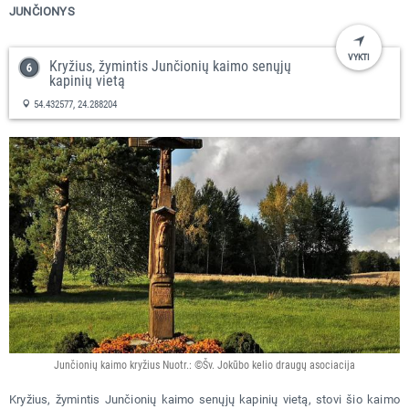
JUNČIONYS
VYKTI
Kryžius, žymintis Junčionių kaimo senųjų
kapinių vietą
54.432577, 24.288204
Junčionių kaimo kryžius Nuotr.: ©Šv. Jokūbo kelio draugų asociacija
Kryžius, žymintis Junčionių kaimo senųjų kapinių vietą, stovi šio kaimo