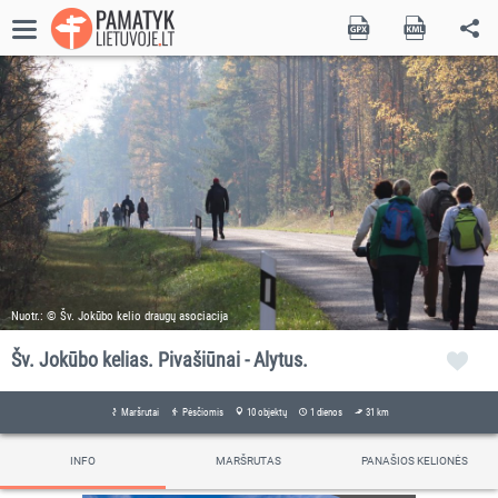
Nuotr.: © Šv. Jokūbo kelio draugų asociacija
Šv. Jokūbo kelias. Pivašiūnai - Alytus.
Maršrutai
Pėsčiomis
10 objektų
1 dienos
31 km
INFO
MARŠRUTAS
PANAŠIOS KELIONĖS