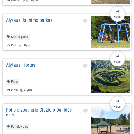
Medžiotojų g., Alytus
VYKTI
Alytaus Jaunimo parkas
Miesto parkai
Parko g., Alytus
VYKTI
Alytaus I fortas
Fortai
Putinų g., Alytus
VYKTI
Poilsio zona prie Didžiojo Dailidės
ežero
Poilsiavietės