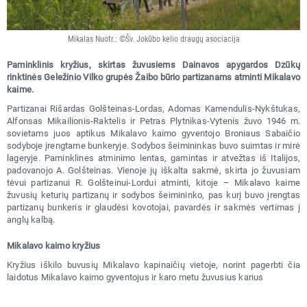
Mikalas Nuotr.: ©Šv. Jokūbo kelio draugų asociacija
Paminklinis kryžius, skirtas žuvusiems Dainavos apygardos Dzūkų
rinktinės Geležinio Vilko grupės Žaibo būrio partizanams atminti Mikalavo
kaime.
Partizanai Rišardas Golšteinas-Lordas, Adomas Kamendulis-Nykštukas,
Alfonsas Mikailionis-Raktelis ir Petras Plytnikas-Vytenis žuvo 1946 m.
sovietams juos aptikus Mikalavo kaimo gyventojo Broniaus Sabaičio
sodyboje įrengtame bunkeryje. Sodybos šeimininkas buvo suimtas ir mirė
lageryje. Paminklines atminimo lentas, gamintas ir atvežtas iš Italijos,
padovanojo A. Golšteinas. Vienoje jų iškalta sakmė, skirta jo žuvusiam
tėvui partizanui R. Golšteinui-Lordui atminti, kitoje – Mikalavo kaime
žuvusių keturių partizanų ir sodybos šeimininko, pas kurį buvo įrengtas
partizanų bunkeris ir glaudėsi kovotojai, pavardės ir sakmės vertimas į
anglų kalbą.
Mikalavo kaimo kryžius
Kryžius iškilo buvusių Mikalavo kapinaičių vietoje, norint pagerbti čia
laidotus Mikalavo kaimo gyventojus ir karo metu žuvusius karius