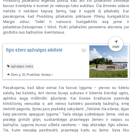
Pivašiūnų piliakalnio legenda porina, kad ant šio piliakalnio senovėje
buvusi šventykla ir tuomet jis nebuvęs toks aukštas. Čia žmonės eidavo
melstis ir nešdavo kepurę žemių, taip ir supylė šį piliakalnį. Dar
pasakojama, kad Pivašiūnų piliakalnis priklausė Pilėnų kunigaikščio
Margio sūnui. Todėl ir narsusis kunigaikštis esą jame ir
palaidotas.Datuojamas I tūkst. Puiki piliakalnio panorama atsiveria juo
grožintis nuo bažnyčios šventoriaus.
VYKTI
Ilgio ežero apžvalgos aikštelė
Apžvalgos vietos
Ežero g. 20, Pivašiūnai, Alytaus r.
Pasakojama, kad labai seniai čia buvusi lyguma – pievos su keletu
salelių bei kalvelių. Ant vienos buvęs aukuras ir kūrenta šventoji ugnis,
aplinkui augę milžiniški ąžuolynai. Kai šiuose kraštuose pasirodę
krikščionių vienuoliai ir, ant vienos kalvelės pasistatę bažnyčią, ėmę
niekinti pagonis, žyniai juos prakeikę sakydami: „Tebūnie čia ežeras, ilgas
kaip pievomis apaugusi lyguma.“ Tada staiga sudrebėjusi žemė, viskas
pradėję grimzti gilyn, suskambėjęs prasmegęs žemėn ir varpas su
bažnyčia. Lyguma buvusi užlieta vandeniu – taip atsiradęs Ilgio ežeras.
Tie, kurie nespėję pasitraukti, prasmegę kartu su žeme. Gyva liko