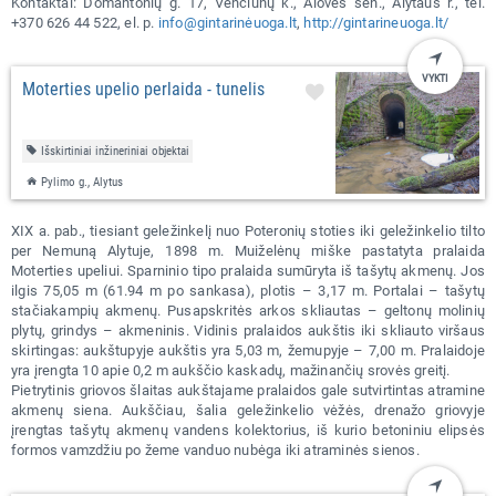
Kontaktai: Domantonių g. 17, Venciūnų k., Alovės sen., Alytaus r., tel.
+370 626 44 522, el. p.
info@gintarinėuoga.lt
,
http://gintarineuoga.lt/
VYKTI
Moterties upelio perlaida - tunelis
Išskirtiniai inžineriniai objektai
Pylimo g., Alytus
XIX a. pab., tiesiant geležinkelį nuo Poteronių stoties iki geležinkelio tilto
per Nemuną Alytuje, 1898 m. Muiželėnų miške pastatyta pralaida
Moterties upeliui. Sparninio tipo pralaida sumūryta iš tašytų akmenų. Jos
ilgis 75,05 m (61.94 m po sankasa), plotis – 3,17 m. Portalai – tašytų
stačiakampių akmenų. Pusapskritės arkos skliautas – geltonų molinių
plytų, grindys – akmeninis. Vidinis pralaidos aukštis iki skliauto viršaus
skirtingas: aukštupyje aukštis yra 5,03 m, žemupyje – 7,00 m. Pralaidoje
yra įrengta 10 apie 0,2 m aukščio kaskadų, mažinančių srovės greitį.
Pietrytinis griovos šlaitas aukštajame pralaidos gale sutvirtintas atramine
akmenų siena. Aukščiau, šalia geležinkelio vėžės, drenažo griovyje
įrengtas tašytų akmenų vandens kolektorius, iš kurio betoniniu elipsės
formos vamzdžiu po žeme vanduo nubėga iki atraminės sienos.