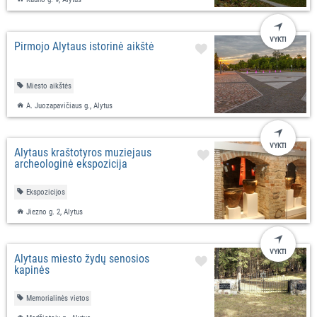
VYKTI
Pirmojo Alytaus istorinė aikštė
Miesto aikštės
A. Juozapavičiaus g., Alytus
VYKTI
Alytaus kraštotyros muziejaus
archeologinė ekspozicija
Ekspozicijos
Jiezno g. 2, Alytus
VYKTI
Alytaus miesto žydų senosios
kapinės
Memorialinės vietos