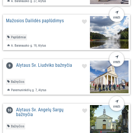
A. Baranausko g. 27, Alytus
VYKTI
Mažosios Dailidės paplūdimys
Paplūdimiai
A. Baranausko g. 19, Alytus
VYKTI
Alytaus Šv. Liudviko bažnyčia
Bažnyčios
Panemuninkėlių g. 7, Alytus
VYKTI
Alytaus Šv. Angelų Sargų
bažnyčia
Bažnyčios