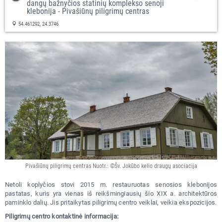
dangų bažnyčios statinių komplekso senoji
klebonija - Pivašiūnų piligrimų centras
54.461292, 24.3746
Pivašiūnų piligrimų centras Nuotr.: ©Šv. Jokūbo kelio draugų asociacija
Netoli koplyčios stovi 2015 m. restauruotas senosios klebonijos
pastatas, kuris yra vienas iš reikšmingiausių šio XIX a. architektūros
paminklo dalių. Jis pritaikytas piligrimų centro veiklai, veikia ekspozicijos.
Piligrimų centro kontaktinė informacija: