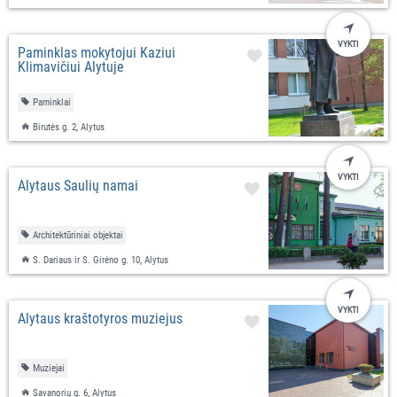
VYKTI
Paminklas mokytojui Kaziui
Klimavičiui Alytuje
Paminklai
Birutės g. 2, Alytus
VYKTI
Alytaus Šaulių namai
Architektūriniai objektai
S. Dariaus ir S. Girėno g. 10, Alytus
VYKTI
Alytaus kraštotyros muziejus
Muziejai
Savanorių g. 6, Alytus