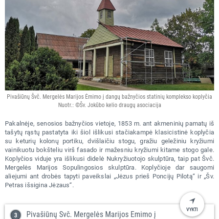
Pivašiūnų Švč. Mergelės Marijos Ėmimo į dangų bažnyčios statinių komplekso koplyčia
Nuotr.: ©Šv. Jokūbo kelio draugų asociacija
Pakalnėje, senosios bažnyčios vietoje, 1853 m. ant akmeninių pamatų iš
tašytų rąstų pastatyta iki šiol išlikusi stačiakampė klasicistinė koplyčia
su keturių kolonų portiku, dvišlaičiu stogu, gražiu geležiniu kryžiumi
vainikuotu bokšteliu virš fasado ir mažesniu kryžiumi kitame stogo gale.
Koplyčios viduje yra išlikusi didelė Nukryžiuotojo skulptūra, taip pat Švč.
Mergelės Marijos Sopulingosios skulptūra. Koplyčioje dar saugomi
aliejumi ant drobės tapyti paveikslai „Jėzus prieš Poncijų Pilotą“ ir „Šv.
Petras išsigina Jėzaus“.
VYKTI
Pivašiūnų Švč. Mergelės Marijos Ėmimo į