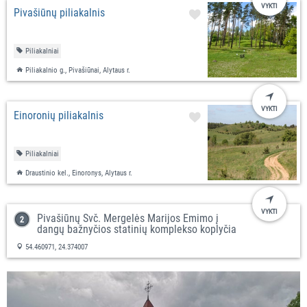
VYKTI
Pivašiūnų piliakalnis
Piliakalniai
Piliakalnio g., Pivašiūnai, Alytaus r.
VYKTI
Einoronių piliakalnis
Piliakalniai
Draustinio kel., Einoronys, Alytaus r.
VYKTI
Pivašiūnų Švč. Mergelės Marijos Ėmimo į
dangų bažnyčios statinių komplekso koplyčia
54.460971, 24.374007