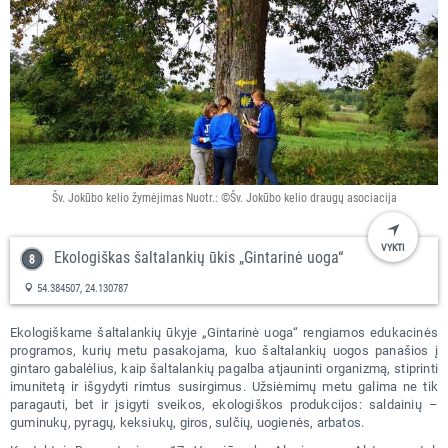
Šv. Jokūbo kelio žymėjimas Nuotr.: ©Šv. Jokūbo kelio draugų asociacija
VYKTI
Ekologiškas šaltalankių ūkis „Gintarinė uoga“
54.384507, 24.130787
Ekologiškame šaltalankių ūkyje „Gintarinė uoga“ rengiamos edukacinės
programos, kurių metu pasakojama, kuo šaltalankių uogos panašios į
gintaro gabalėlius, kaip šaltalankių pagalba atjauninti organizmą, stiprinti
imunitetą ir išgydyti rimtus susirgimus. Užsiėmimų metu galima ne tik
paragauti, bet ir įsigyti sveikos, ekologiškos produkcijos: saldainių –
guminukų, pyragų, keksiukų, giros, sulčių, uogienės, arbatos.