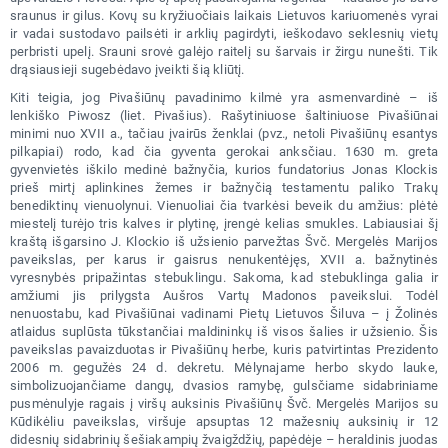
sraunus ir gilus. Kovų su kryžiuočiais laikais Lietuvos kariuomenės vyrai
ir vadai sustodavo pailsėti ir arklių pagirdyti, ieškodavo seklesnių vietų
perbristi upelį. Srauni srovė galėjo raitelį su šarvais ir žirgu nunešti. Tik
drąsiausieji sugebėdavo įveikti šią kliūtį.
Kiti teigia, jog Pivašiūnų pavadinimo kilmė yra asmenvardinė – iš
lenkiško Piwosz (liet. Pivašius). Rašytiniuose šaltiniuose Pivašiūnai
minimi nuo XVII a., tačiau įvairūs ženklai (pvz., netoli Pivašiūnų esantys
pilkapiai) rodo, kad čia gyventa gerokai anksčiau. 1630 m. greta
gyvenvietės iškilo medinė bažnyčia, kurios fundatorius Jonas Klockis
prieš mirtį aplinkines žemes ir bažnyčią testamentu paliko Trakų
benediktinų vienuolynui. Vienuoliai čia tvarkėsi beveik du amžius: plėtė
miestelį turėjo tris kalves ir plytinę, įrengė kelias smukles. Labiausiai šį
kraštą išgarsino J. Klockio iš užsienio parvežtas Švč. Mergelės Marijos
paveikslas, per karus ir gaisrus nenukentėjęs, XVII a. bažnytinės
vyresnybės pripažintas stebuklingu. Sakoma, kad stebuklinga galia ir
amžiumi jis prilygsta Aušros Vartų Madonos paveikslui. Todėl
nenuostabu, kad Pivašiūnai vadinami Pietų Lietuvos Šiluva – į Žolinės
atlaidus suplūsta tūkstančiai maldininkų iš visos šalies ir užsienio. Šis
paveikslas pavaizduotas ir Pivašiūnų herbe, kuris patvirtintas Prezidento
2006 m. gegužės 24 d. dekretu. Mėlynajame herbo skydo lauke,
simbolizuojančiame dangų, dvasios ramybę, gulsčiame sidabriniame
pusmėnulyje ragais į viršų auksinis Pivašiūnų Švč. Mergelės Marijos su
Kūdikėliu paveikslas, viršuje apsuptas 12 mažesnių auksinių ir 12
didesnių sidabrinių šešiakampių žvaigždžių, papėdėje – heraldinis juodas