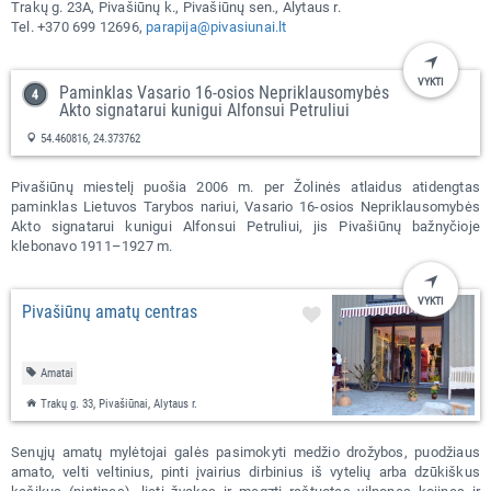
Trakų g. 23A, Pivašiūnų k., Pivašiūnų sen., Alytaus r.
Tel. +370 699 12696,
parapija@pivasiunai.lt
VYKTI
Paminklas Vasario 16-osios Nepriklausomybės
Akto signatarui kunigui Alfonsui Petruliui
54.460816, 24.373762
Pivašiūnų miestelį puošia 2006 m. per Žolinės atlaidus atidengtas
paminklas Lietuvos Tarybos nariui, Vasario 16-osios Nepriklausomybės
Akto signatarui kunigui Alfonsui Petruliui, jis Pivašiūnų bažnyčioje
klebonavo 1911–1927 m.
VYKTI
Pivašiūnų amatų centras
Amatai
Trakų g. 33, Pivašiūnai, Alytaus r.
Senųjų amatų mylėtojai galės pasimokyti medžio drožybos, puodžiaus
amato, velti veltinius, pinti įvairius dirbinius iš vytelių arba dzūkiškus