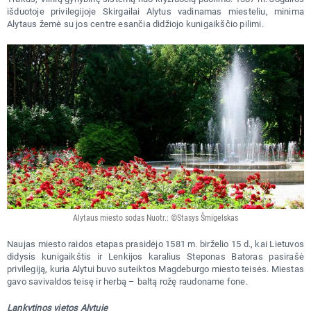
išduotoje privilegijoje Skirgailai Alytus vadinamas miesteliu, minima
Alytaus žemė su jos centre esančia didžiojo kunigaikščio pilimi.
Alytaus miesto sodas Nuotr.: ©Stasys Šmigelskas
Naujas miesto raidos etapas prasidėjo 1581 m. birželio 15 d., kai Lietuvos
didysis kunigaikštis ir Lenkijos karalius Steponas Batoras pasirašė
privilegiją, kuria Alytui buvo suteiktos Magdeburgo miesto teisės. Miestas
gavo savivaldos teisę ir herbą – baltą rožę raudoname fone.
Lankytinos vietos Alytuje