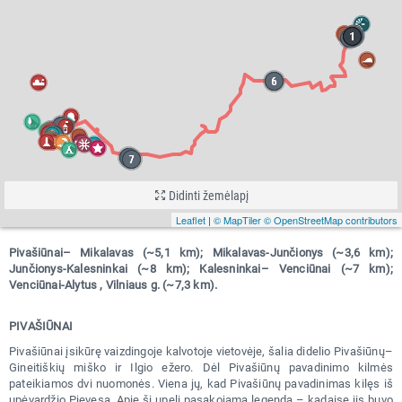
Didinti žemėlapį
Leaflet
|
© MapTiler
© OpenStreetMap contributors
Pivašiūnai– Mikalavas (~5,1 km); Mikalavas-Junčionys (~3,6 km);
Junčionys-Kalesninkai (~8 km); Kalesninkai– Venciūnai (~7 km);
Venciūnai-Alytus , Vilniaus g. (~7,3 km).
PIVAŠIŪNAI
Pivašiūnai įsikūrę vaizdingoje kalvotoje vietovėje, šalia didelio Pivašiūnų–
Gineitiškių miško ir Ilgio ežero. Dėl Pivašiūnų pavadinimo kilmės
pateikiamos dvi nuomonės. Viena jų, kad Pivašiūnų pavadinimas kilęs iš
upėvardžio Pievesa. Apie šį upelį pasakojama legenda – kadaise jis buvo