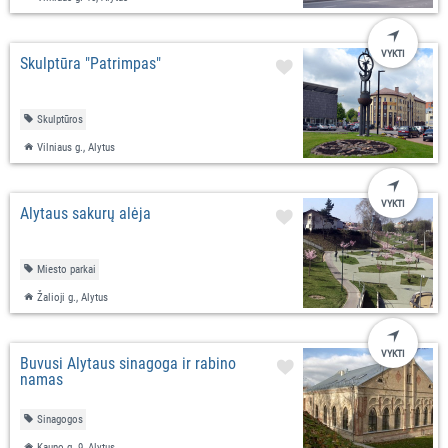
VYKTI
Skulptūra "Patrimpas"
Skulptūros
Vilniaus g., Alytus
VYKTI
Alytaus sakurų alėja
Miesto parkai
Žalioji g., Alytus
VYKTI
Buvusi Alytaus sinagoga ir rabino
namas
Sinagogos
Kauno g. 9, Alytus