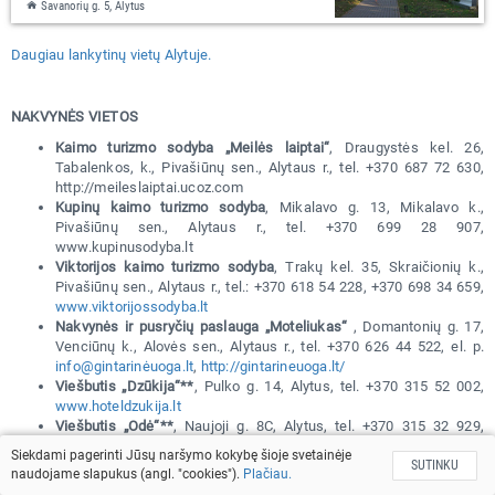
Savanorių g. 5, Alytus
Daugiau lankytinų vietų Alytuje.
NAKVYNĖS VIETOS
Kaimo turizmo sodyba „Meilės laiptai“
, Draugystės kel. 26,
Tabalenkos, k., Pivašiūnų sen., Alytaus r., tel. +370 687 72 630,
http://meileslaiptai.ucoz.com
Kupinų kaimo turizmo sodyba
, Mikalavo g. 13, Mikalavo k.,
Pivašiūnų sen., Alytaus r., tel. +370 699 28 907,
www.kupinusodyba.lt
Viktorijos kaimo turizmo sodyba
, Trakų kel. 35, Skraičionių k.,
Pivašiūnų sen., Alytaus r., tel.: +370 618 54 228, +370 698 34 659,
www.viktorijossodyba.lt
Nakvynės ir pusryčių paslauga „Moteliukas“
, Domantonių g. 17,
Venciūnų k., Alovės sen., Alytaus r., tel. +370 626 44 522, el. p.
info@gintarinėuoga.lt
,
http://gintarineuoga.lt/
Viešbutis „Dzūkija“**
, Pulko g. 14, Alytus, tel. +370 315 52 002,
www.hoteldzukija.lt
Viešbutis „Odė“**
, Naujoji g. 8C, Alytus, tel. +370 315 32 929,
www.ode.lt
Siekdami pagerinti Jūsų naršymo kokybę šioje svetainėje
SUTINKU
Viešbutis „Senas namas“***
, Užuolankos g. 24, Alytus, tel. +370
naudojame slapukus (angl. "cookies").
Plačiau.
315 53 489,
www.senasnamas.lt