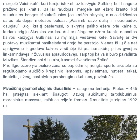
mergelė Vaičiukutė, kuri turėjo ištekėti už karžygio Gulbino, bet bangose
pražuvo jos kraitis. Gailiai raudojusi mergelė ant ežero kranto, kol
sujudusios bangos išplukdžiusios jos kraičio skrynią, o nuo didžiosios
salos ataidėjęs motušės balsas: „Pasiimk savo dalią ir neberaudok
daugiau“. Šioji kraitį pasiėmusi, o skrynią paliko ežere prie kalnelio,
kuriam prigijo Skrynios vardas. Ant priešingame ežero krante esančios
kalvos karžygys Gulbinas su mylimąja vestuves kėlė. Savaitę ar dvi
puotavo, muzikantai pasikeisdami grojo be perstojo. Vienas iš jų čia net
apsigyveno ir grodavo kalvos viršūnėje iki pusiaunakčio, pilies gynėjus
linksmindavęs ir žuvusius apraudodavęs. Taip toji kalva ir buvo pavadinta
Muzikos. Šiandien ant šių kalvų kasmet švenčiama Žolinė.
Prie Ilgio ežero yra poilsio zona su paplūdimiu, įrengta sporto aikštelė su
reguliuojamo aukščio krepšinio lentomis, apšvietimas, nutiesti takai,
lieptelis į ežerą, pastatytos persirengimo kabinos, pavėsinės.
Pivašiūnų geomorfologinis draustinis
– saugoma teritorija. Plotas – 446
ha. Įsteigtas siekiant išsaugoti Dzūkų aukštumų tarpduburinius
moreninius masyvus, raiškias reljefo formas. Draustinis įsteigtas 1992
m.