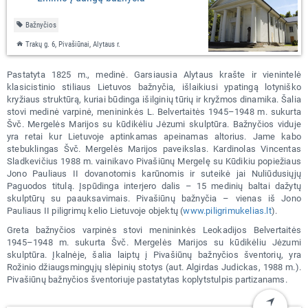
Bažnyčios
Trakų g. 6, Pivašiūnai, Alytaus r.
Pastatyta 1825 m., medinė. Garsiausia Alytaus krašte ir vienintelė
klasicistinio stiliaus Lietuvos bažnyčia, išlaikiusi ypatingą lotyniško
kryžiaus struktūrą, kuriai būdinga išilginių tūrių ir kryžmos dinamika. Šalia
stovi medinė varpinė, menininkės L. Belvertaitės 1945–1948 m. sukurta
Švč. Mergelės Marijos su kūdikėliu Jėzumi skulptūra. Bažnyčios viduje
yra retai kur Lietuvoje aptinkamas apeinamas altorius. Jame kabo
stebuklingas Švč. Mergelės Marijos paveikslas. Kardinolas Vincentas
Sladkevičius 1988 m. vainikavo Pivašiūnų Mergelę su Kūdikiu popiežiaus
Jono Pauliaus II dovanotomis karūnomis ir suteikė jai Nuliūdusiųjų
Paguodos titulą. Įspūdinga interjero dalis – 15 medinių baltai dažytų
skulptūrų su paauksavimais. Pivašiūnų bažnyčia – vienas iš Jono
Pauliaus II piligrimų kelio Lietuvoje objektų (
www.piligrimukelias.lt
).
Greta bažnyčios varpinės stovi menininkės Leokadijos Belvertaitės
1945–1948 m. sukurta Švč. Mergelės Marijos su kūdikėliu Jėzumi
skulptūra. Įkalnėje, šalia laiptų į Pivašiūnų bažnyčios šventorių, yra
Rožinio džiaugsmingųjų slėpinių stotys (aut. Algirdas Judickas, 1988 m.).
Pivašiūnų bažnyčios šventoriuje pastatytas koplytstulpis partizanams.