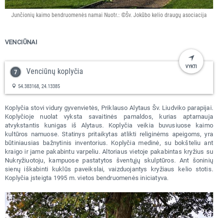
Junčionių kaimo bendruomenės namai Nuotr.: ©Šv. Jokūbo kelio draugų asociacija
VENCIŪNAI
VYKTI
Venciūnų koplyčia
54.383168, 24.13385
Koplyčia stovi vidury gyvenvietės, Priklauso Alytaus Šv. Liudviko parapijai.
Koplyčioje nuolat vyksta savaitinės pamaldos, kurias aptarnauja
atvykstantis kunigas iš Alytaus. Koplyčia veikia buvusiuose kaimo
kultūros namuose. Statinys pritaikytas atlikti religinėms apeigoms, yra
būtiniausias bažnytinis inventorius. Koplyčia medinė, su bokšteliu ant
kraigo ir jame pakabintu varpeliu. Altoriaus vietoje pakabintas kryžius su
Nukryžiuotoju, kampuose pastatytos šventųjų skulptūros. Ant šoninių
sienų iškabinti kuklūs paveikslai, vaizduojantys kryžiaus kelio stotis.
Koplyčia įsteigta 1995 m. vietos bendruomenės iniciatyva.