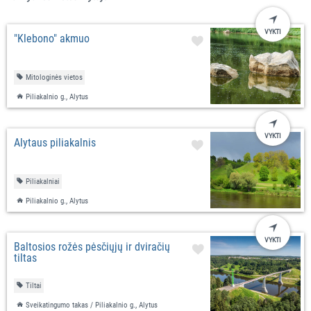
VYKTI
"Klebono" akmuo
Mitologinės vietos
Piliakalnio g., Alytus
VYKTI
Alytaus piliakalnis
Piliakalniai
Piliakalnio g., Alytus
VYKTI
Baltosios rožės pėsčiųjų ir dviračių
tiltas
Tiltai
Sveikatingumo takas / Piliakalnio g., Alytus