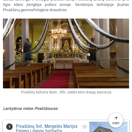
Ilgio ežero įrengtoje poilsio zonoje. Seniūnijos teritorijoje įkurtas
Pivašiūnų geomorfologinis draustinis.
Pivašiūnų bažnyčia Nuotr.: ©Šv. Jokūbo kelio draugų asociacija
Lankytinos vietos Pivašiūnuose:
VYKTI
Pivašiūnų Švč. Mergelės Marijos
Ėmimo į dangų bažnyčia