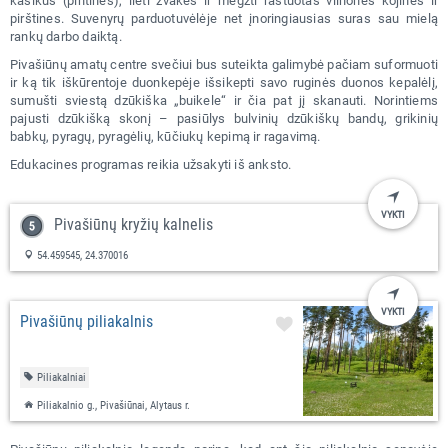
kašikus (pintines), lieti žvakes ir megzti raštuotas vilnones kojines ir
pirštines. Suvenyrų parduotuvėlėje net įnoringiausias suras sau mielą
rankų darbo daiktą.
Pivašiūnų amatų centre svečiui bus suteikta galimybė pačiam suformuoti
ir ką tik iškūrentoje duonkepėje išsikepti savo ruginės duonos kepalėlį,
sumušti sviestą dzūkiška „buikele“ ir čia pat jį skanauti. Norintiems
pajusti dzūkišką skonį – pasiūlys bulvinių dzūkiškų bandų, grikinių
babkų, pyragų, pyragėlių, kūčiukų kepimą ir ragavimą.
Edukacines programas reikia užsakyti iš anksto.
VYKTI
Pivašiūnų kryžių kalnelis
54.459545, 24.370016
VYKTI
Pivašiūnų piliakalnis
Piliakalniai
Piliakalnio g., Pivašiūnai, Alytaus r.