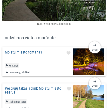
Nuotr.: ©pamatykLietuvoje.lt
Lankytinos vietos maršrute:
VYKTI
Molėtų miesto fontanas
Fontanai
Jaunimo g., Molėtai
VYKTI
Pėsčiųjų takas aplink Molėtų miesto
ežerus
Pažintiniai takai