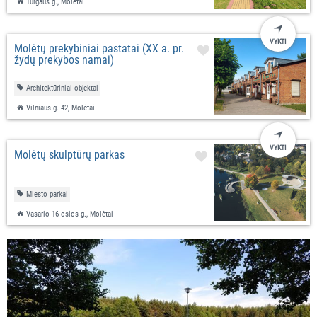
Turgaus g., Molėtai
VYKTI
Molėtų prekybiniai pastatai (XX a. pr.
žydų prekybos namai)
Architektūriniai objektai
Vilniaus g. 42, Molėtai
VYKTI
Molėtų skulptūrų parkas
Miesto parkai
Vasario 16-osios g., Molėtai