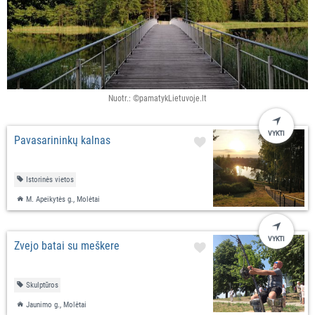
Nuotr.: ©pamatykLietuvoje.lt
VYKTI
Pavasarininkų kalnas
Istorinės vietos
M. Apeikytės g., Molėtai
VYKTI
Žvejo batai su meškere
Skulptūros
Jaunimo g., Molėtai