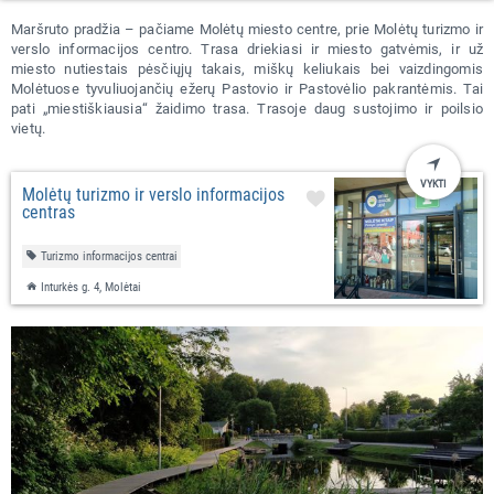
Maršruto pradžia – pačiame Molėtų miesto centre, prie Molėtų turizmo ir
verslo informacijos centro. Trasa driekiasi ir miesto gatvėmis, ir už
miesto nutiestais pėsčiųjų takais, miškų keliukais bei vaizdingomis
Molėtuose tyvuliuojančių ežerų Pastovio ir Pastovėlio pakrantėmis. Tai
pati „miestiškiausia“ žaidimo trasa. Trasoje daug sustojimo ir poilsio
vietų.
VYKTI
Molėtų turizmo ir verslo informacijos
centras
Turizmo informacijos centrai
Inturkės g. 4, Molėtai