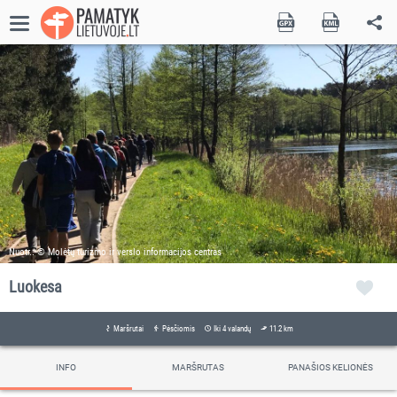
Nuotr.: © Molėtų turizmo ir verslo informacijos centras
Luokesa
Maršrutai
Pėsčiomis
Iki 4 valandų
11.2 km
INFO
MARŠRUTAS
PANAŠIOS KELIONĖS