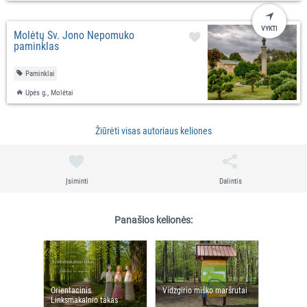
VYKTI
Molėtų Šv. Jono Nepomuko
paminklas
Paminklai
Upės g., Molėtai
Žiūrėti visas autoriaus keliones
Įsiminti
Dalintis
Panašios kelionės:
Orientacinis
Vidzgirio miško maršrutai
Linksmakalnio takas