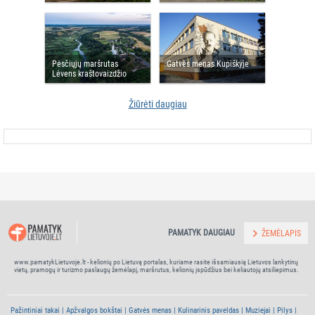
"Pakeliui su angelais"
Pėsčiųjų maršrutas
Gatvės menas Kupiškyje
Lėvens kraštovaizdžio
draustinyje
Žiūrėti daugiau
PAMATYK DAUGIAU
ŽEMĖLAPIS
www.pamatykLietuvoje.lt - kelionių po Lietuvą portalas, kuriame rasite išsamiausią Lietuvos lankytinų
vietų, pramogų ir turizmo paslaugų žemėlapį, maršrutus, kelionių įspūdžius bei keliautojų atsiliepimus.
Pažintiniai takai
Apžvalgos bokštai
Gatvės menas
Kulinarinis paveldas
Muziejai
Pilys